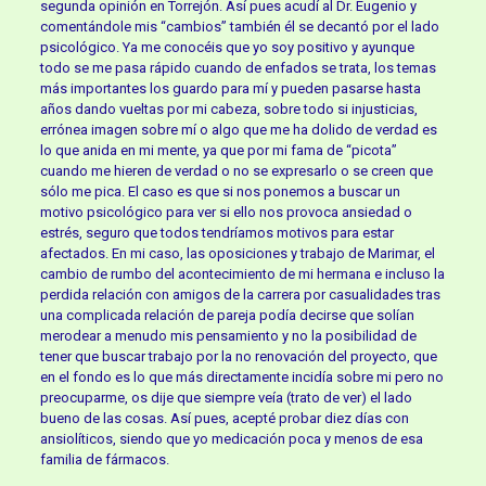
segunda opinión en Torrejón. Así pues acudí al Dr. Eugenio y
comentándole mis “cambios” también él se decantó por el lado
psicológico. Ya me conocéis que yo soy positivo y ayunque
todo se me pasa rápido cuando de enfados se trata, los temas
más importantes los guardo para mí y pueden pasarse hasta
años dando vueltas por mi cabeza, sobre todo si injusticias,
errónea imagen sobre mí o algo que me ha dolido de verdad es
lo que anida en mi mente, ya que por mi fama de “picota”
cuando me hieren de verdad o no se expresarlo o se creen que
sólo me pica. El caso es que si nos ponemos a buscar un
motivo psicológico para ver si ello nos provoca ansiedad o
estrés, seguro que todos tendríamos motivos para estar
afectados. En mi caso, las oposiciones y trabajo de Marimar, el
cambio de rumbo del acontecimiento de mi hermana e incluso la
perdida relación con amigos de la carrera por casualidades tras
una complicada relación de pareja podía decirse que solían
merodear a menudo mis pensamiento y no la posibilidad de
tener que buscar trabajo por la no renovación del proyecto, que
en el fondo es lo que más directamente incidía sobre mi pero no
preocuparme, os dije que siempre veía (trato de ver) el lado
bueno de las cosas. Así pues, acepté probar diez días con
ansiolíticos, siendo que yo medicación poca y menos de esa
familia de fármacos.