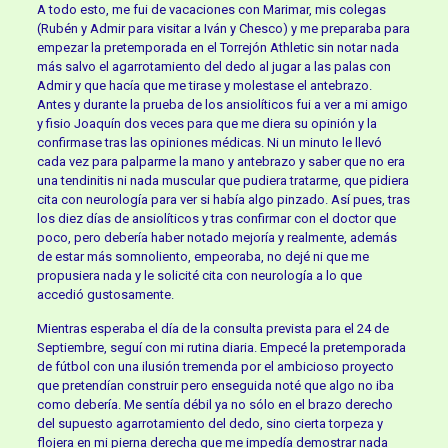
A todo esto, me fui de vacaciones con Marimar, mis colegas
(Rubén y Admir para visitar a Iván y Chesco) y me preparaba para
empezar la pretemporada en el Torrejón Athletic sin notar nada
más salvo el agarrotamiento del dedo al jugar a las palas con
Admir y que hacía que me tirase y molestase el antebrazo.
Antes y durante la prueba de los ansiolíticos fui a ver a mi amigo
y fisio Joaquín dos veces para que me diera su opinión y la
confirmase tras las opiniones médicas. Ni un minuto le llevó
cada vez para palparme la mano y antebrazo y saber que no era
una tendinitis ni nada muscular que pudiera tratarme, que pidiera
cita con neurología para ver si había algo pinzado. Así pues, tras
los diez días de ansiolíticos y tras confirmar con el doctor que
poco, pero debería haber notado mejoría y realmente, además
de estar más somnoliento, empeoraba, no dejé ni que me
propusiera nada y le solicité cita con neurología a lo que
accedió gustosamente.
Mientras esperaba el día de la consulta prevista para el 24 de
Septiembre, seguí con mi rutina diaria. Empecé la pretemporada
de fútbol con una ilusión tremenda por el ambicioso proyecto
que pretendían construir pero enseguida noté que algo no iba
como debería. Me sentía débil ya no sólo en el brazo derecho
del supuesto agarrotamiento del dedo, sino cierta torpeza y
flojera en mi pierna derecha que me impedía demostrar nada