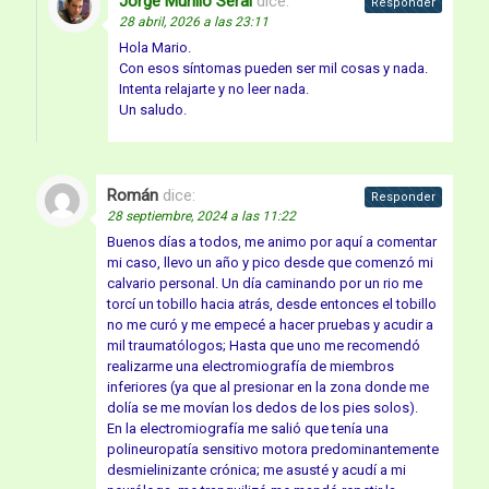
Jorge Murillo Seral
dice:
Responder
28 abril, 2026 a las 23:11
Hola Mario.
Con esos síntomas pueden ser mil cosas y nada.
Intenta relajarte y no leer nada.
Un saludo.
Román
dice:
Responder
28 septiembre, 2024 a las 11:22
Buenos días a todos, me animo por aquí a comentar
mi caso, llevo un año y pico desde que comenzó mi
calvario personal. Un día caminando por un rio me
torcí un tobillo hacia atrás, desde entonces el tobillo
no me curó y me empecé a hacer pruebas y acudir a
mil traumatólogos; Hasta que uno me recomendó
realizarme una electromiografía de miembros
inferiores (ya que al presionar en la zona donde me
dolía se me movían los dedos de los pies solos).
En la electromiografía me salió que tenía una
polineuropatía sensitivo motora predominantemente
desmielinizante crónica; me asusté y acudí a mi