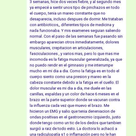
3 semanas, hice dos veces fiebre, y al segundo mes
ya empecé a sentir unos tipo de pinchazos en todo
el cuerpo, tenia un mareo constante que no
desaparecia, incluso despues de dormir. Me trataban
con antibioticos,, diferentes tipos de medicina y
nada funcionaba. Y mis examenes seguian saliendo
normal. Con el paso de las semanas fue pasando sin
embargo aparecian otros inmediatamente, dolores
musculares, crepitacion en articulaciones,
fasciculaciones , y varios mas, pero lo que mas me
incomoda es la fatiga muscular generalizada, ya que
no puedo rendir en el gimnasio y me interrumpe
mucho en mi dia a dia. Como la fatiga es en todo el
cuerpo siento como una presion y mareo en la
cabeza constante debido a la fatiga en el cuello. El
dolor muscular es mi dia a dia, me duele en las
canillas, espaldas y un color de hace 6 meses en el
brazo en la parte superior donde se vacunan contra
la influenza cada vez que muevo el brazo. Me
hicieron un EMG y salio que tenia denervacion de
ondas positivas en el gastronecmio izquierdo, justo
donde tengo como un tic de los dedos que tambien
surgió a raiz de todo esto. La doctora lo achacó a
una radiculopatía s1 o inflamación pero no le han