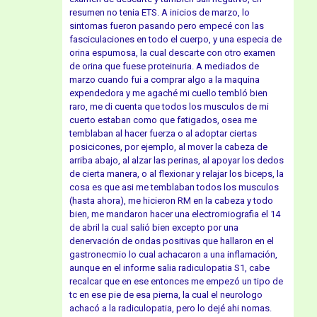
resumen no tenia ETS. A inicios de marzo, lo
sintomas fueron pasando pero empecé con las
fasciculaciones en todo el cuerpo, y una especia de
orina espumosa, la cual descarte con otro examen
de orina que fuese proteinuria. A mediados de
marzo cuando fui a comprar algo a la maquina
expendedora y me agaché mi cuello tembló bien
raro, me di cuenta que todos los musculos de mi
cuerto estaban como que fatigados, osea me
temblaban al hacer fuerza o al adoptar ciertas
posicicones, por ejemplo, al mover la cabeza de
arriba abajo, al alzar las perinas, al apoyar los dedos
de cierta manera, o al flexionar y relajar los biceps, la
cosa es que asi me temblaban todos los musculos
(hasta ahora), me hicieron RM en la cabeza y todo
bien, me mandaron hacer una electromiografia el 14
de abril la cual salió bien excepto por una
denervación de ondas positivas que hallaron en el
gastronecmio lo cual achacaron a una inflamación,
aunque en el informe salia radiculopatia S1, cabe
recalcar que en ese entonces me empezó un tipo de
tc en ese pie de esa pierna, la cual el neurologo
achacó a la radiculopatia, pero lo dejé ahi nomas.