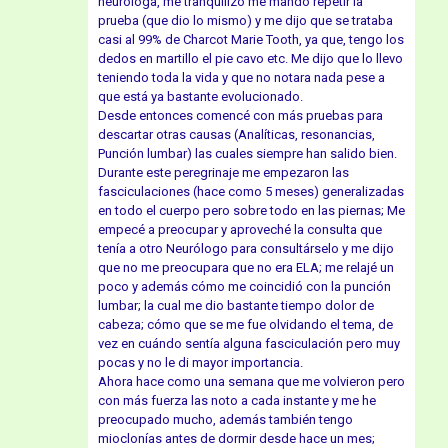
neuróloga, me tranquilizó me mandó repetir la
prueba (que dio lo mismo) y me dijo que se trataba
casi al 99% de Charcot Marie Tooth, ya que, tengo los
dedos en martillo el pie cavo etc. Me dijo que lo llevo
teniendo toda la vida y que no notara nada pese a
que está ya bastante evolucionado.
Desde entonces comencé con más pruebas para
descartar otras causas (Analíticas, resonancias,
Punción lumbar) las cuales siempre han salido bien.
Durante este peregrinaje me empezaron las
fasciculaciones (hace como 5 meses) generalizadas
en todo el cuerpo pero sobre todo en las piernas; Me
empecé a preocupar y aproveché la consulta que
tenía a otro Neurólogo para consultárselo y me dijo
que no me preocupara que no era ELA; me relajé un
poco y además cómo me coincidió con la punción
lumbar; la cual me dio bastante tiempo dolor de
cabeza; cómo que se me fue olvidando el tema, de
vez en cuándo sentía alguna fasciculación pero muy
pocas y no le di mayor importancia.
Ahora hace como una semana que me volvieron pero
con más fuerza las noto a cada instante y me he
preocupado mucho, además también tengo
mioclonías antes de dormir desde hace un mes;