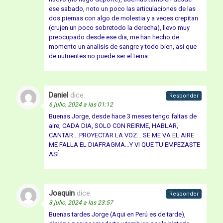
ese sabado, noto un poco las articulaciones de las
dos piernas con algo de molestia y a veces crepitan
(crujen un poco sobretodo la derecha), llevo muy
preocupado desde ese dia, me han hecho de
momento un analisis de sangre y todo bien, asi que
de nutrientes no puede ser el tema.
Daniel
dice:
Responder
6 julio, 2024 a las 01:12
Buenas Jorge, desde hace 3 meses tengo faltas de
aire, CADA DIA, SOLO CON REIRME, HABLAR,
CANTAR …PROYECTAR LA VOZ… SE ME VA EL AIRE
ME FALLA EL DIAFRAGMA…Y VI QUE TU EMPEZASTE
ASÍ…
Joaquin
dice:
Responder
3 julio, 2024 a las 23:57
Buenas tardes Jorge (Aqui en Perú es de tarde),