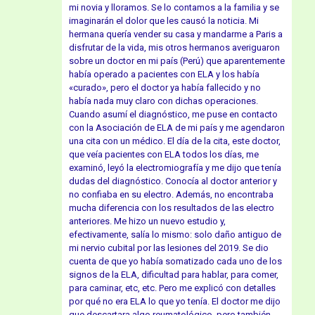
mi novia y lloramos. Se lo contamos a la familia y se
imaginarán el dolor que les causó la noticia. Mi
hermana quería vender su casa y mandarme a Paris a
disfrutar de la vida, mis otros hermanos averiguaron
sobre un doctor en mi país (Perú) que aparentemente
había operado a pacientes con ELA y los había
«curado», pero el doctor ya había fallecido y no
había nada muy claro con dichas operaciones.
Cuando asumí el diagnóstico, me puse en contacto
con la Asociación de ELA de mi país y me agendaron
una cita con un médico. El día de la cita, este doctor,
que veía pacientes con ELA todos los días, me
examinó, leyó la electromiografía y me dijo que tenía
dudas del diagnóstico. Conocía al doctor anterior y
no confiaba en su electro. Además, no encontraba
mucha diferencia con los resultados de las electro
anteriores. Me hizo un nuevo estudio y,
efectivamente, salía lo mismo: solo daño antiguo de
mi nervio cubital por las lesiones del 2019. Se dio
cuenta de que yo había somatizado cada uno de los
signos de la ELA, dificultad para hablar, para comer,
para caminar, etc, etc. Pero me explicó con detalles
por qué no era ELA lo que yo tenía. El doctor me dijo
que descartara algo reumatológico, pero también