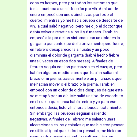
cosa es herpes, pero por todos los sintomas que
tenia apuntaba a una infección por vih. A mitad de
enero empecé con unos pinchazos por todo el
cuerpo, mientras yo me hacia prueba de descarte de
vih, la cual salió negativo, pero me dijo el doctor que
debia volver a repetirla a los 3 y 6 meses. También
empecé a la par de los sintomas con un dolor en la
garganta punzante que dolía brevemente pero fuerte,
en febrero desapareció la sinusitis y un poco
disminuia el dolor de garganta (habré hecho fiebre
unas 3 veces en esos dos meses). A finales de
febrero seguía con los pinchazos en el cuerpo, pero
habian algunos medios raros que hacian saltar mi
brazo o mi pierna, basicamente eran pinchazos que
me hacian mover o el brazo o la pierna. También
empecé con un dolor de oidos despues de que este
se me tapó por un día. Me salió un tipo de escorbuto
en el cuello que nunca habia tenido y yo para ese
entonces decia, listo vih ahora a buscar tratamiento.
Sin embargo, las pruebas seguian saliendo
negativas. A finales de Febrero me salieron unas
ulceraciones en los genitales que me hicieron pensar
en sifilis al igual que el doctor pensaba, me hicieron
examen de descarte y tambien sali negativo, en