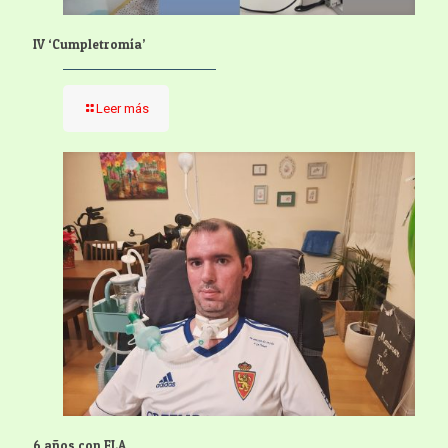
IV ‘Cumpletromía’
Leer más
6 años con ELA