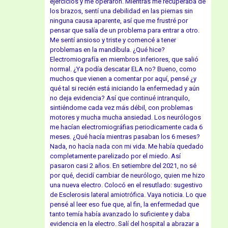
ejercicios y me operaron. Mientras me recuperaba de
los brazos, sentí una debilidad en las piernas sin
ninguna causa aparente, así que me frustré por
pensar que salía de un problema para entrar a otro.
Me sentí ansioso y triste y comencé a tener
problemas en la mandíbula. ¿Qué hice?
Electromiografía en miembros inferiores, que salió
normal. ¿Ya podía descatar ELA no? Bueno, como
muchos que vienen a comentar por aquí, pensé ¿y
qué tal si recién está iniciando la enfermedad y aún
no deja evidencia? Así que continué intranquilo,
sintiéndome cada vez más débil, con problemas
motores y mucha mucha ansiedad. Los neurólogos
me hacían electromiográfias periodicamente cada 6
meses. ¿Qué hacía mientras pasaban los 6 meses?
Nada, no hacía nada con mi vida. Me había quedado
completamente parelizado por el miedo. Así
pasaron casi 2 años. En setiembre del 2021, no sé
por qué, decidí cambiar de neurólogo, quien me hizo
una nueva electro. Colocó en el resutlado: sugestivo
de Esclerosis lateral amiotrófica. Vaya noticia. Lo que
pensé al leer eso fue que, al fin, la enfermedad que
tanto temía había avanzado lo suficiente y daba
evidencia en la electro. Salí del hospital a abrazar a