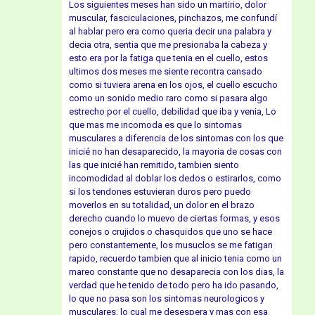
Los siguientes meses han sido un martirio, dolor
muscular, fasciculaciones, pinchazos, me confundí
al hablar pero era como queria decir una palabra y
decia otra, sentia que me presionaba la cabeza y
esto era por la fatiga que tenia en el cuello, estos
ultimos dos meses me siente recontra cansado
como si tuviera arena en los ojos, el cuello escucho
como un sonido medio raro como si pasara algo
estrecho por el cuello, debilidad que iba y venia, Lo
que mas me incomoda es que lo sintomas
musculares a diferencia de los sintomas con los que
inicié no han desaparecido, la mayoria de cosas con
las que inicié han remitido, tambien siento
incomodidad al doblar los dedos o estirarlos, como
si los tendones estuvieran duros pero puedo
moverlos en su totalidad, un dolor en el brazo
derecho cuando lo muevo de ciertas formas, y esos
conejos o crujidos o chasquidos que uno se hace
pero constantemente, los musuclos se me fatigan
rapido, recuerdo tambien que al inicio tenia como un
mareo constante que no desaparecia con los dias, la
verdad que he tenido de todo pero ha ido pasando,
lo que no pasa son los sintomas neurologicos y
musculares, lo cual me desespera y mas con esa