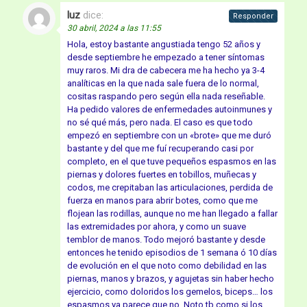
luz
dice:
Responder
30 abril, 2024 a las 11:55
Hola, estoy bastante angustiada tengo 52 años y
desde septiembre he empezado a tener síntomas
muy raros. Mi dra de cabecera me ha hecho ya 3-4
analíticas en la que nada sale fuera de lo normal,
cositas raspando pero según ella nada reseñable.
Ha pedido valores de enfermedades autoinmunes y
no sé qué más, pero nada. El caso es que todo
empezó en septiembre con un «brote» que me duró
bastante y del que me fuí recuperando casi por
completo, en el que tuve pequeños espasmos en las
piernas y dolores fuertes en tobillos, muñecas y
codos, me crepitaban las articulaciones, perdida de
fuerza en manos para abrir botes, como que me
flojean las rodillas, aunque no me han llegado a fallar
las extremidades por ahora, y como un suave
temblor de manos. Todo mejoró bastante y desde
entonces he tenido episodios de 1 semana ó 10 días
de evolución en el que noto como debilidad en las
piernas, manos y brazos, y agujetas sin haber hecho
ejercicio, como doloridos los gemelos, biceps… los
espasmos ya parece que no. Noto tb como si los