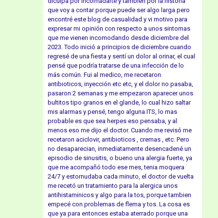
diculpa por incomadarte y tambien por la historia
que voy a contar porque puede ser algo larga pero
encontré este blog de casualidad y vi motivo para
expresar mi opinión con respecto a unos sintomas
que me vienen incomodando desde diciembre del
2023. Todo inició a principios de diciembre cuando
regresé de una fiesta y sentí un dolor al orinar, el cual
pensé que podría tratarse de una infección de lo
más común. Fui al medico, me recetaron
antibioticos, inyección etc etc, y el dolor no pasaba,
pasaron 2 semanas y me empezaron aparecer unos
bultitos tipo granos en el glande, lo cual hizo saltar
mis alarmas y pensé, tengo alguna ITS, lo mas
probable es que sea herpes eso pensaba, y al
menos eso me dijo el doctor. Cuando me revisó me
recetaron aciclovir, antibioticos , cremas , etc. Pero
no desaparecian, inmediatamente desencadené un
episodio de sinusitis, o bueno una alergia fuerte, ya
que me acompañó todo ese mes, tenia moquera
24/7 y estornudaba cada minuto, el doctor de vuelta
me recetó un tratamiento para la alergica unos
antihistaminicos y algo para la tos, porque tambien
empecé con problemas de flema y tos. La cosa es
que ya para entonces estaba aterrado porque una