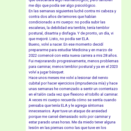
me dijo que podía ser algo psicológico.
En las semanas siguientes luché contra mi cabeza y
contra dos años de temores que habían
condicionado a mi cuerpo: no podía subir las
escaleras, la debilidad era terrible, tenía temblor
postural, disartria y disfagia. Y de pronto, un día, vi
que mejoré. Listo, no podía ser ELA.
Bueno, volví a nacer. En ese momento decidí
prepararme para estudiar Medicina y en marzo de
2022 comencé con esta nueva carrera a mis 28 años.
Fui mejorarando progresivamente, menos problemas
para caminar, menos temblor postural y ya en el 2023
volví a jugar básquet.
Hace unos meses me volví a lesionar del nervio
cubital por hacer ejercicios (imprudencia mía) y hace
unas semanas he comenzado a sentir un corrientazo
en el talón cada vez que flexiono el tobillo al caminar.
A veces mi cuerpo recuerda cómo se sentía cuando
pensaba que tenía ELA y le agrega síntomas
innecesarios. Ayer tuve un ataque de ansiedad
porque me cansé demasiado solo por caminar y
estar parado unas horas. Me da miedo tener alguna
lesión en las piernas como las que tuve en los