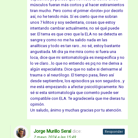
músculos fueran más cortos y al hacer estiramientos
tiran mucho. Pero como el primer «brote» por decirlo
así, no he tenido más. Sí es cierto que me sobran
unos 7 kilitos y soy sedentaria, cosas que estoy
intentando cambiar actualmente, no sé qué puede
ser. El tema es que creo que la ELA no se detecta en
sangre y como no me ha salido nada en las
analíticas y todo es tan raro…no sé, estoy bastante
angustiada. Mi dra ya me mira como si fuera una
loca, dice que mi sintomatología es inespecífica y no
lo ve claro…lo que no entiendo es pq no me deriva a
algún especialista. Dice que no sabe si derivarme al
trauma o al neurólogo. El tiempo pasa, llevo así
desde septiembre, los episodios ya son seguidos…y
me está empezando a afectar psicológicamente. No
sé si esta sintomatología que comento puede ser
compatible con ELA. Te agradecería que me dieras tu
opinión.
Un saludo, ánimo y muchas gracias por tu atención.
Jorge Murillo Seral
dice:
Responder
2 mayo, 2024 a las 15:49