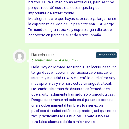
brazos. Ya iré al médico en estos días, pero escribo
porque recordé esos días de angustia y es
importante dejar testimonio.
Me alegra mucho que hayas superado ya largamente
la esperanza de vida de un paciente con ELA, Jorge.
Te mando un gran abrazo y espero algún día poder
conocerte en persona cuando visite España.
Daniela
dice:
Responder
5 septiembre, 2024 a las 05:03
Hola. Soy de México. Me tranquiliza leer tu caso. Yo
tengo desde hace un mes fasciculaciones. Leí en
internet y me salió ELA. Me aterró lo que leí. Yo soy
muy aprensiva y siempre estoy en angustia total.
He tenido síntomas de distintas enfermedades,
que afortunadamente han sido sólo psicológicas.
Desgraciadamente mi país está pasando por una
crisis gubernamental terrible y los servicios
públicos de salud están colapsados, así que no es
fácil practicarme los estudios. Espero esto sea
otra falsa alarma debida a mis nervios.