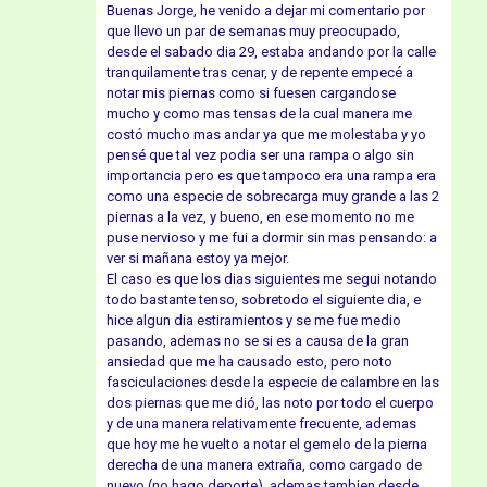
Buenas Jorge, he venido a dejar mi comentario por
que llevo un par de semanas muy preocupado,
desde el sabado dia 29, estaba andando por la calle
tranquilamente tras cenar, y de repente empecé a
notar mis piernas como si fuesen cargandose
mucho y como mas tensas de la cual manera me
costó mucho mas andar ya que me molestaba y yo
pensé que tal vez podia ser una rampa o algo sin
importancia pero es que tampoco era una rampa era
como una especie de sobrecarga muy grande a las 2
piernas a la vez, y bueno, en ese momento no me
puse nervioso y me fui a dormir sin mas pensando: a
ver si mañana estoy ya mejor.
El caso es que los dias siguientes me segui notando
todo bastante tenso, sobretodo el siguiente dia, e
hice algun dia estiramientos y se me fue medio
pasando, ademas no se si es a causa de la gran
ansiedad que me ha causado esto, pero noto
fasciculaciones desde la especie de calambre en las
dos piernas que me dió, las noto por todo el cuerpo
y de una manera relativamente frecuente, ademas
que hoy me he vuelto a notar el gemelo de la pierna
derecha de una manera extraña, como cargado de
nuevo (no hago deporte), ademas tambien desde