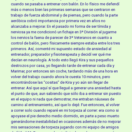
cuando se pasaba a entrenar con balón. En lo físico me defendí
más o menos bien las primeras semanas que se centraron en
trabajo de fuerza abdominal y de piernas, pero cuando la parte
aeróbica cobró importancia por primera vez en años no
alcanzaba a mejorar. En el pasado mi forma de ser tímida y
nerviosa ya me condicionó un fichaje en 3ª División al jugarme
los nervios la faena de parecer de 3ª Veteranos en cuanto a
control de balón, pero físicamente siempre estaba entre los tres
primeros. Así, comenté mi supuesto estado de ansiedad al
entrenador, preparador y fisioterapeuta y decidí ver qué me
decían en neurología. A todo esto llegó Kira y sus pequeños
destrozos por casa, yo llegando tarde de entrenar cada día y
Marimar, por entonces sin coche, tardando más de una hora en
volver del trabajo cuando ahora le cuesta 10 minutos, pero
encontrándose las “cositas” de Kira y yo aún sin llegar de
entrenar. Así que aquí sí que llegué a generar una ansiedad hasta
el punto de que, aun sabiendo que sólo iba a entrenar sin puesto
en el equipo ni nada que demostrar, me entraban náuseas de
camino al entrenamiento, así que lo dejé. Fue entonces, al volver
a correr solo cuando reparé en mi torpeza al correr: era como si
apoyase el pie derecho medio dormido, en parte a peso muerto
generándome inestabilidad en ocasiones además de no mejorar
mis sensaciones de torpeza jugando con mi equipo de amigos