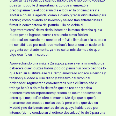
dicho tantas veces que cuando hablo bajo o rápido no vocalizo
pues tampoco le di importancia. Lo que sí empezó a
preocuparme fue el coger un día el boli en la oficina para ir a
anotar algo en la agenda, como a diario, y tener dificultades para
escribir, como cuando en invierno y helado tras entrenar ibas a
firmar la convocatoria del partido. Ello se debía al
“agarrotamiento” de mi dedo índice de la mano derecha que a
duras penas lograba estirar. Esto unido a mis fáciles
sobresaltos cuando me sonaba el móvil o llamaban a la puerta o
mi sensibilidad por nada que me hacía hablar con un nudo en la
garganta constantemente, ya hizo saltar mis alarmas de que
algo ocurría en mi cuerpo.
Aprovechando una visita a Zaragoza pasé a ver a mi médico de
cabecera quien quizás habría podido pensar un poco peor de lo
que hizo su sustituta ese día. Simplemente lo achacó a nervios y
tensión y el dedo al uso diario y excesivo del ratón del
ordenador. Argumentos convincentes pues el último año el
trabajo había sido más de ratón que de teclado y había
acontecimientos importantes personales ocurridos semanas
antes que me podían afectar mucho. Me dijo que si quería
marearme con pruebas me las pedía pero entre que vivo en
Madrid y no darle más vueltas de las que ya había dado por
Internet (sí, me conducían al odioso desenlace) lo dejé para una