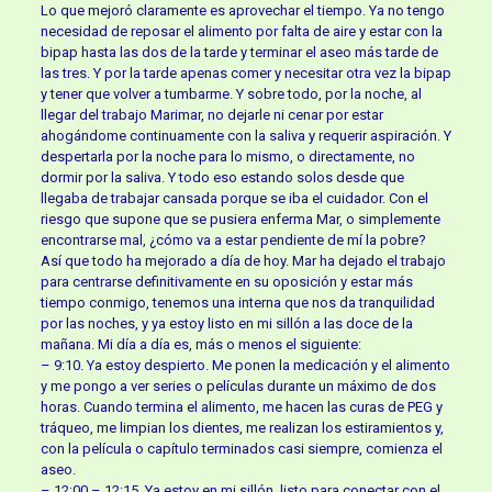
Lo que mejoró claramente es aprovechar el tiempo. Ya no tengo
necesidad de reposar el alimento por falta de aire y estar con la
bipap hasta las dos de la tarde y terminar el aseo más tarde de
las tres. Y por la tarde apenas comer y necesitar otra vez la bipap
y tener que volver a tumbarme. Y sobre todo, por la noche, al
llegar del trabajo Marimar, no dejarle ni cenar por estar
ahogándome continuamente con la saliva y requerir aspiración. Y
despertarla por la noche para lo mismo, o directamente, no
dormir por la saliva. Y todo eso estando solos desde que
llegaba de trabajar cansada porque se iba el cuidador. Con el
riesgo que supone que se pusiera enferma Mar, o simplemente
encontrarse mal, ¿cómo va a estar pendiente de mí la pobre?
Así que todo ha mejorado a día de hoy. Mar ha dejado el trabajo
para centrarse definitivamente en su oposición y estar más
tiempo conmigo, tenemos una interna que nos da tranquilidad
por las noches, y ya estoy listo en mi sillón a las doce de la
mañana. Mi día a día es, más o menos el siguiente:
– 9:10. Ya estoy despierto. Me ponen la medicación y el alimento
y me pongo a ver series o películas durante un máximo de dos
horas. Cuando termina el alimento, me hacen las curas de PEG y
tráqueo, me limpian los dientes, me realizan los estiramientos y,
con la película o capítulo terminados casi siempre, comienza el
aseo.
– 12:00 – 12:15. Ya estoy en mi sillón, listo para conectar con el