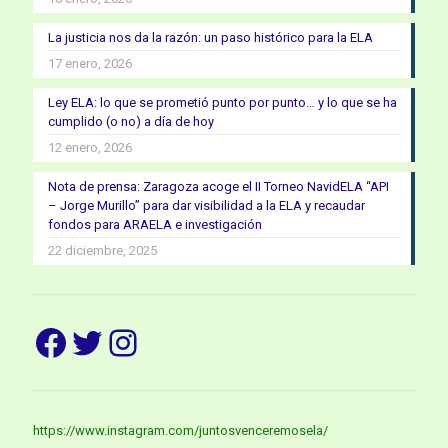
La justicia nos da la razón: un paso histórico para la ELA
17 enero, 2026
Ley ELA: lo que se prometió punto por punto… y lo que se ha
cumplido (o no) a día de hoy
12 enero, 2026
Nota de prensa: Zaragoza acoge el II Torneo NavidELA “API
– Jorge Murillo” para dar visibilidad a la ELA y recaudar
fondos para ARAELA e investigación
22 diciembre, 2025
Facebook
Twitter
Instagram
https://www.instagram.com/juntosvenceremosela/