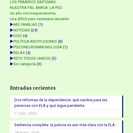
LOS PRIMEROS SÍNTOMAS
NUESTRA FIEL AMIGA: LA PEG
Un año con traqueostomía
Una difícil pero necesaria decisión
►
MIS FAMILIAS
(1)
►
NOTICIAS
(24)
►
OCIO
(4)
►
POLÍTICA-INSTITUCIONES
(8)
►
PSICONEUROINMUNOLOGÍA
(1)
►
RELAX
(4)
►
RETO TODOS UNIDOS
(3)
►
Sin categoría
(3)
Entradas recientes
Dos reformas de la dependencia: qué cambia para las
personas con ELA y qué sigue pendiente
17 julio, 2026
Sentencia completa: la justicia es aún más clara con la ELA
18 enero, 2026