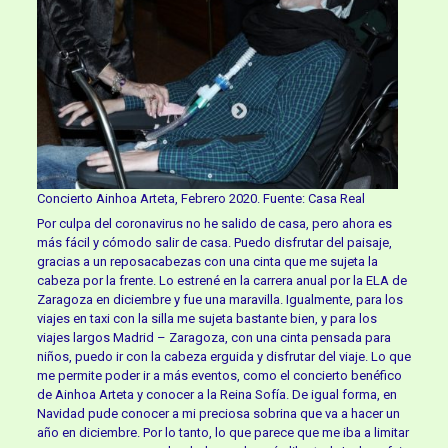
Concierto Ainhoa Arteta, Febrero 2020. Fuente: Casa Real
Por culpa del coronavirus no he salido de casa, pero ahora es
más fácil y cómodo salir de casa. Puedo disfrutar del paisaje,
gracias a un reposacabezas con una cinta que me sujeta la
cabeza por la frente. Lo estrené en la carrera anual por la ELA de
Zaragoza en diciembre y fue una maravilla. Igualmente, para los
viajes en taxi con la silla me sujeta bastante bien, y para los
viajes largos Madrid – Zaragoza, con una cinta pensada para
niños, puedo ir con la cabeza erguida y disfrutar del viaje. Lo que
me permite poder ir a más eventos, como el concierto benéfico
de Ainhoa Arteta y conocer a la Reina Sofía. De igual forma, en
Navidad pude conocer a mi preciosa sobrina que va a hacer un
año en diciembre. Por lo tanto, lo que parece que me iba a limitar