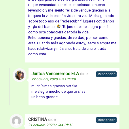
requeteencantado, me he emocionado mucho
leyéndolo y me siento feliz de ver que gracias a la
traqueo la vida es más vida otra vez. Me ha gustado
sobre todo eso de “redescubrir” lugares cotidianos
y… ¡lo del banco!
¡Te juro que me alegro por ti
como si te conociera de toda la vida!
Enhorabuena y gracias, de verdad, por ser como
eres. Cuando más agobiada estoy, leerte siempre me
hace relativizar y más si se trata de una entrada
como esta.
Juntos Venceremos ELA
dice:
Responder
22 octubre, 2020 a las 12:28
muchísimas gracias Natalia.
me alegro mucho de que te sirva.
un beso grande
CRISTINA
dice:
Responder
21 octubre, 2020 a las 19:31