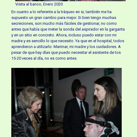
Visita al banco, Enero 2020
En cuanto a lo referente a la tráqueo en si, también me ha
supuesto un gran cambio para mejor. Si bien tengo muchas
secreciones, son mucho más fáciles de gestionar, no como
antes que había que meter la sonda del aspirador en la garganta
y en un sitio en concreto. Ahora, incluso puedo estar con mi
madre y es sencillo lo que necesito. Ya que en el hospital, todos
aprendieron a utilizarlo: Marimar, mi madre y los cuidadores. A
pesar de que hay días que puedo necesitar el asistente de tos
15-20 veces al día, no es como antes.