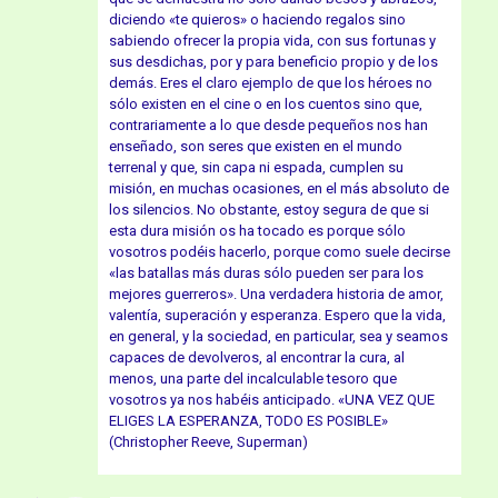
diciendo «te quieros» o haciendo regalos sino
sabiendo ofrecer la propia vida, con sus fortunas y
sus desdichas, por y para beneficio propio y de los
demás. Eres el claro ejemplo de que los héroes no
sólo existen en el cine o en los cuentos sino que,
contrariamente a lo que desde pequeños nos han
enseñado, son seres que existen en el mundo
terrenal y que, sin capa ni espada, cumplen su
misión, en muchas ocasiones, en el más absoluto de
los silencios. No obstante, estoy segura de que si
esta dura misión os ha tocado es porque sólo
vosotros podéis hacerlo, porque como suele decirse
«las batallas más duras sólo pueden ser para los
mejores guerreros». Una verdadera historia de amor,
valentía, superación y esperanza. Espero que la vida,
en general, y la sociedad, en particular, sea y seamos
capaces de devolveros, al encontrar la cura, al
menos, una parte del incalculable tesoro que
vosotros ya nos habéis anticipado. «UNA VEZ QUE
ELIGES LA ESPERANZA, TODO ES POSIBLE»
(Christopher Reeve, Superman)