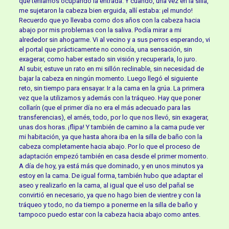
que teníamos ocupando la entrada. Y cuando, una vez en la silla,
me sujetaron la cabeza bien erguida, allí estaba: ¡el mundo!
Recuerdo que yo llevaba como dos años con la cabeza hacia
abajo por mis problemas con la saliva. Podía mirar a mi
alrededor sin ahogarme. Vi al vecino y a sus perros esperando, vi
el portal que prácticamente no conocía, una sensación, sin
exagerar, como haber estado sin visión y recuperarla, lo juro.
Al subir, estuve un rato en mi sillón reclinable, sin necesidad de
bajar la cabeza en ningún momento. Luego llegó el siguiente
reto, sin tiempo para ensayar. Ir a la cama en la grúa. La primera
vez que la utilizamos y además con la tráqueo. Hay que poner
collarín (que el primer día no era el más adecuado para las
transferencias), el arnés, todo, por lo que nos llevó, sin exagerar,
unas dos horas. ¡flipa! Y también de camino a la cama pude ver
mi habitación, ya que hasta ahora iba en la silla de baño con la
cabeza completamente hacia abajo. Por lo que el proceso de
adaptación empezó también en casa desde el primer momento.
A día de hoy, ya está más que dominado, y en unos minutos ya
estoy en la cama. De igual forma, también hubo que adaptar el
aseo y realizarlo en la cama, al igual que el uso del pañal se
convirtió en necesario, ya que no hago bien de vientre y con la
tráqueo y todo, no da tiempo a ponerme en la silla de baño y
tampoco puedo estar con la cabeza hacia abajo como antes.