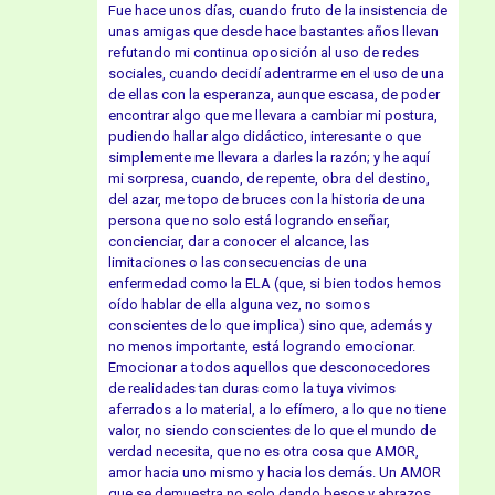
Fue hace unos días, cuando fruto de la insistencia de
unas amigas que desde hace bastantes años llevan
refutando mi continua oposición al uso de redes
sociales, cuando decidí adentrarme en el uso de una
de ellas con la esperanza, aunque escasa, de poder
encontrar algo que me llevara a cambiar mi postura,
pudiendo hallar algo didáctico, interesante o que
simplemente me llevara a darles la razón; y he aquí
mi sorpresa, cuando, de repente, obra del destino,
del azar, me topo de bruces con la historia de una
persona que no solo está logrando enseñar,
concienciar, dar a conocer el alcance, las
limitaciones o las consecuencias de una
enfermedad como la ELA (que, si bien todos hemos
oído hablar de ella alguna vez, no somos
conscientes de lo que implica) sino que, además y
no menos importante, está logrando emocionar.
Emocionar a todos aquellos que desconocedores
de realidades tan duras como la tuya vivimos
aferrados a lo material, a lo efímero, a lo que no tiene
valor, no siendo conscientes de lo que el mundo de
verdad necesita, que no es otra cosa que AMOR,
amor hacia uno mismo y hacia los demás. Un AMOR
que se demuestra no solo dando besos y abrazos,