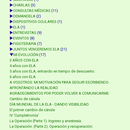
►
CHARLAS
(3)
►
CONSULTAS MÉDICAS
(11)
►
DEMANDELA
(2)
►
DISPOSITIVOS OCULARES
(1)
►
ELA
(1)
►
ENTREVISTAS
(9)
►
EVENTOS
(8)
►
FISIOTERAPIA
(7)
►
JUNTOS VENCEREMOS ELA
(21)
▼
MI EVOLUCIÓN
(17)
3 AÑOS CON ELA
4 años con ELA
5 años con ELA, entrando en tiempo de descuento.
6 años con ELA
A VOSOTROS: MI MOTIVACIÓN PARA SEGUIR ESCRIBIENDO
AFRONTANDO LA REALIDAD
AGRADECIMIENTOS POR PODER VOLVER A COMUNICARME
Cambio de cánula
DÍA MUNDIAL DE LA ELA - DANDO VISIBILIDAD
El primer cambio de cánula
IV 'Cumpletromía'
La Operación (Parte 1). Ingreso y anestesia.
La Operación. (Parte 2). Operación y recuperación.