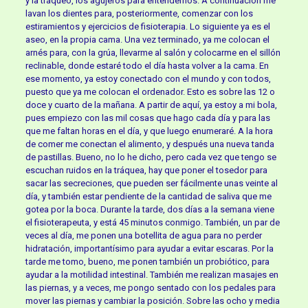
y la tráqueo, los agujeros para entendernos. A continuación me
lavan los dientes para, posteriormente, comenzar con los
estiramientos y ejercicios de fisioterapia. Lo siguiente ya es el
aseo, en la propia cama. Una vez terminado, ya me colocan el
arnés para, con la grúa, llevarme al salón y colocarme en el sillón
reclinable, donde estaré todo el día hasta volver a la cama. En
ese momento, ya estoy conectado con el mundo y con todos,
puesto que ya me colocan el ordenador. Esto es sobre las 12 o
doce y cuarto de la mañana. A partir de aquí, ya estoy a mi bola,
pues empiezo con las mil cosas que hago cada día y para las
que me faltan horas en el día, y que luego enumeraré. A la hora
de comer me conectan el alimento, y después una nueva tanda
de pastillas. Bueno, no lo he dicho, pero cada vez que tengo se
escuchan ruidos en la tráquea, hay que poner el tosedor para
sacar las secreciones, que pueden ser fácilmente unas veinte al
día, y también estar pendiente de la cantidad de saliva que me
gotea por la boca. Durante la tarde, dos días a la semana viene
el fisioterapeuta, y está 45 minutos conmigo. También, un par de
veces al día, me ponen una botellita de agua para no perder
hidratación, importantísimo para ayudar a evitar escaras. Por la
tarde me tomo, bueno, me ponen también un probiótico, para
ayudar a la motilidad intestinal. También me realizan masajes en
las piernas, y a veces, me pongo sentado con los pedales para
mover las piernas y cambiar la posición. Sobre las ocho y media