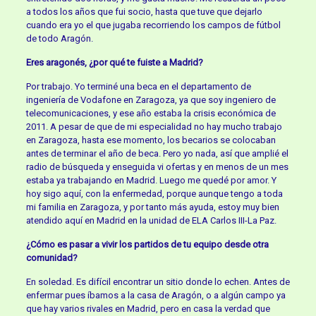
a todos los años que fui socio, hasta que tuve que dejarlo
cuando era yo el que jugaba recorriendo los campos de fútbol
de todo Aragón.
Eres aragonés, ¿por qué te fuiste a Madrid?
Por trabajo. Yo terminé una beca en el departamento de
ingeniería de Vodafone en Zaragoza, ya que soy ingeniero de
telecomunicaciones, y ese año estaba la crisis económica de
2011. A pesar de que de mi especialidad no hay mucho trabajo
en Zaragoza, hasta ese momento, los becarios se colocaban
antes de terminar el año de beca. Pero yo nada, así que amplié el
radio de búsqueda y enseguida vi ofertas y en menos de un mes
estaba ya trabajando en Madrid. Luego me quedé por amor. Y
hoy sigo aquí, con la enfermedad, porque aunque tengo a toda
mi familia en Zaragoza, y por tanto más ayuda, estoy muy bien
atendido aquí en Madrid en la unidad de ELA Carlos III-La Paz.
¿Cómo es pasar a vivir los partidos de tu equipo desde otra
comunidad?
En soledad. Es difícil encontrar un sitio donde lo echen. Antes de
enfermar pues íbamos a la casa de Aragón, o a algún campo ya
que hay varios rivales en Madrid, pero en casa la verdad que