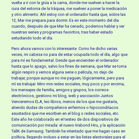
vuelta a ir con la grúa a la cama, donde me vuelven a hacer la
cura del estoma de la tráquea, me vuelven a poner la medicación
y otro alimento. Ahí estoy con el ordenador hasta que, sobre las
12, Mar me prepara para dormir. Es en este momento del día
cuando, después de que Mar ha cenado, podemos hablar y ver
nuestras series y programas favoritos, tras haber estado
estudiando todo el día.
Pero ahora vamos con lo interesante. Como he dicho varias
veces, mi cabeza no para de estar ocupada todo el día, algo que
para mí es fundamental. Desde que encienden el ordenador
hasta que lo apago, salvo los fines de semana, que Mar se toma
algún respiro y vemos alguna serie o película, no dejo de
trabajar, porque aunque no me paguen, lógicamente, pero para
mí es trabajar. Miro mis redes sociales, muy poco y por encima,
los mensajes de familia, amigos y grupos, los correos
electrónicos, gestiono mi blog, web y asociación Juntos
Venceremos ELA, leo libros, menos de los que me gustaría,
atiendo dudas de compañeros enfermos o hipocondríacos
asustados que me escriben en el blog o redes sociales, etc.
Este año he colaborado en el testeo de dos dispositivos de
comunicación por mirada: el nuevo Irisbond Hiru, y la aplicación
TallK de Samsung. También he intentado que me hagan caso en
política, llegando incluso a estar en las listas electorales para el