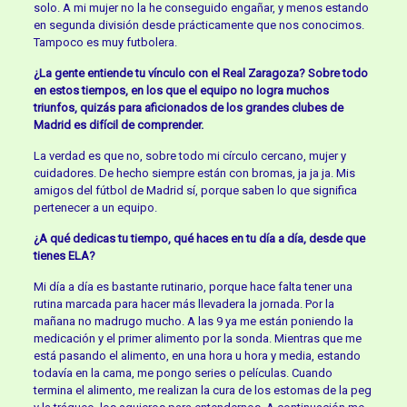
solo. A mi mujer no la he conseguido engañar, y menos estando
en segunda división desde prácticamente que nos conocimos.
Tampoco es muy futbolera.
¿La gente entiende tu vínculo con el Real Zaragoza? Sobre todo
en estos tiempos, en los que el equipo no logra muchos
triunfos, quizás para aficionados de los grandes clubes de
Madrid es difícil de comprender.
La verdad es que no, sobre todo mi círculo cercano, mujer y
cuidadores. De hecho siempre están con bromas, ja ja ja. Mis
amigos del fútbol de Madrid sí, porque saben lo que significa
pertenecer a un equipo.
¿A qué dedicas tu tiempo, qué haces en tu día a día, desde que
tienes ELA?
Mi día a día es bastante rutinario, porque hace falta tener una
rutina marcada para hacer más llevadera la jornada. Por la
mañana no madrugo mucho. A las 9 ya me están poniendo la
medicación y el primer alimento por la sonda. Mientras que me
está pasando el alimento, en una hora u hora y media, estando
todavía en la cama, me pongo series o películas. Cuando
termina el alimento, me realizan la cura de los estomas de la peg