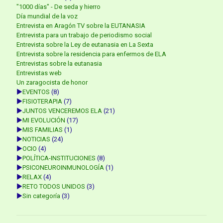
"1000 días" - De seda y hierro
Día mundial de la voz
Entrevista en Aragón TV sobre la EUTANASIA
Entrevista para un trabajo de periodismo social
Entrevista sobre la Ley de eutanasia en La Sexta
Entrevista sobre la residencia para enfermos de ELA
Entrevistas sobre la eutanasia
Entrevistas web
Un zaragocista de honor
►
EVENTOS
(8)
►
FISIOTERAPIA
(7)
►
JUNTOS VENCEREMOS ELA
(21)
►
MI EVOLUCIÓN
(17)
►
MIS FAMILIAS
(1)
►
NOTICIAS
(24)
►
OCIO
(4)
►
POLÍTICA-INSTITUCIONES
(8)
►
PSICONEUROINMUNOLOGÍA
(1)
►
RELAX
(4)
►
RETO TODOS UNIDOS
(3)
►
Sin categoría
(3)