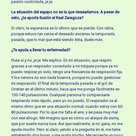
pasión controlada, je je.
La situación del equipo no es la que desearíamos. A pesar de
esto, ¿te aporta ilusión el Real Zaragoza?
Sí claro, la esperanza es lo último que se pierde. Con rabia,
porque estuvo tan cerca el deseado ascenso la temporada
pasada, que lo mal que está siendo ésta, duele más.
¿Te ayuda a llevar tu enfermedad?
Pues sí y no, je je. Me explico. En mi situación, que respiro
gracias a un respirador conectado a mi tráquea porque ya no
puedo respirar yo solo, tengo una frecuencia de respiración fija.
Y los nervios no son nada buenos, porque no puedo gestionar
mi respiración. El final de la temporada pasada o el gol de
Cristian en el último minuto, hace que me ponga fácilmente en
130-140 pulsaciones. Cualquier persona lo compensaría
respirando más rápido, pero yo no puedo. El respirador va al
mismo ritmo que en una situación normal, cuando estoy con 60-
80 pulsaciones. Por lo que me falta el aire, y se pasa muy mal
con ese ahogo. Me imagino que es como un ataque de asma,
que por suerte nunca tuve. Así que realmente, si no gana, no me
ayuda mucho. Pero sí claro, yendo a la pregunta en sí, me tiene
entretenido dos horas, y me gusta mucho. Me recuerda un poco