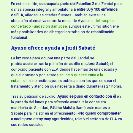
En este sentido,
se ocuparía parte del Pabellón 2
del Zendal para
dar asistencia integral y ambulatoria
a entre 50 y 100 enfermos
de ELA
, añaden las citadas fuentes. También existe una
ubicación alternativa sobre la mesa de Ayuso:
la del hospital
concertado Fundación San José
, aunque este último sitio tiene
más posibilidades de albergar los trabajos de
rehabilitación
funcional
.
Ayuso ofrece ayuda a Jordi Sabaté
La luz verde para ocupar una parte del Zendal se
podría
acelerar
tras la petición de auxilio de
Jordi Sabaté
, el
conocido paciente con ELA desde hace más de una década y
que el domingo por la tarde
anunció que recurriría a la
eutanasia
si no recibe ayudas públicas con las que costear el
tratamiento y atención que necesita a diario durante las 24 horas.
Tras su petición de auxilio,
Ayuso se puso en contacto con él
en
la jornada del lunes para ofrecerle ayuda. Y la consejera
madrileña de Sanidad,
Fátima Matute
, llamó este martes a
Sabaté para insistir en el ofrecimiento. «
No quiero comprometer
a nadie pero estoy muy agradecido
», relató el activista de ELA en
sus redes sociales.