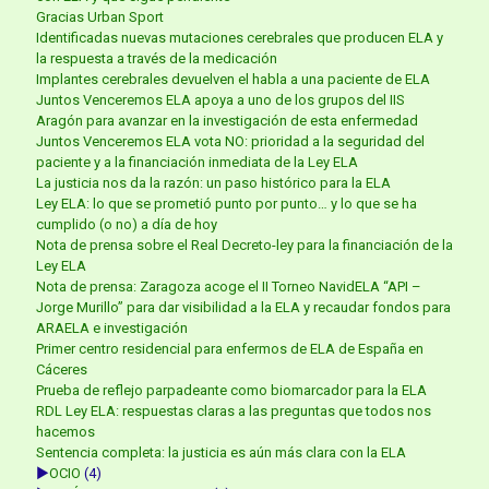
Gracias Urban Sport
Identificadas nuevas mutaciones cerebrales que producen ELA y
la respuesta a través de la medicación
Implantes cerebrales devuelven el habla a una paciente de ELA
Juntos Venceremos ELA apoya a uno de los grupos del IIS
Aragón para avanzar en la investigación de esta enfermedad
Juntos Venceremos ELA vota NO: prioridad a la seguridad del
paciente y a la financiación inmediata de la Ley ELA
La justicia nos da la razón: un paso histórico para la ELA
Ley ELA: lo que se prometió punto por punto… y lo que se ha
cumplido (o no) a día de hoy
Nota de prensa sobre el Real Decreto-ley para la financiación de la
Ley ELA
Nota de prensa: Zaragoza acoge el II Torneo NavidELA “API –
Jorge Murillo” para dar visibilidad a la ELA y recaudar fondos para
ARAELA e investigación
Primer centro residencial para enfermos de ELA de España en
Cáceres
Prueba de reflejo parpadeante como biomarcador para la ELA
RDL Ley ELA: respuestas claras a las preguntas que todos nos
hacemos
Sentencia completa: la justicia es aún más clara con la ELA
►
OCIO
(4)