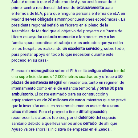
Sabaté recordó que el Gobierno de Ayuso «está creando el
primer centro residencial del mundo
exclusivamente
para
enfermos de ELA, para que ninguna persona enferma de ELA en
Madrid
se vea obligada a morir
por cuestiones económicas». La
presidenta regional señaló en febrero en el pleno de la
Asamblea de Madrid que el objetivo del proyecto de Puerta de
Hierro es «ayudar
en todo momento
a los pacientes y a las
familias para coordinar el trabajo de las unidades que ya están
en los hospitales realizando
un excelente servicio
y, sobre todo,
para prestar apoyo en todo lo que necesiten durante este
proceso en su casa».
El espacio
monográfico
sobre el ELA en
la antigua clínica
tendrá
una superficie de unos 12.000 metros cuadrados
y ofrecerá
50
plazas de asistencia integral
en residencia, tanto en régimen de
internamiento como en el de estancia temporal, y
otras 30 para
ambulatorio
. El coste estimado para su construcción y
equipamiento es
de 20 millones de euros
, mientras que se prevé
que la inversión anual en recursos humanos ascienda
a unos
cinco millones
. Pero el proyecto tiene
difícil ejecución
,
reconocen las citadas fuentes, por el
deterioro
del espacio
sanitario debido a que lleva varios años
cerrado
, de ahí que
Ayuso valore ahora la iniciativa de empezar en el Zendal.