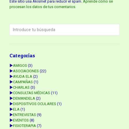
Este sitio usa Akismet para reducir el spam.
Aprende cómo se
procesan los datos de tus comentarios.
Categorías
►
AMIGOS
(3)
►
ASOCIACIONES
(22)
►
AYUDA ELA
(2)
►
CAMPAÑAS
(1)
►
CHARLAS
(3)
►
CONSULTAS MÉDICAS
(11)
►
DEMANDELA
(2)
►
DISPOSITIVOS OCULARES
(1)
►
ELA
(1)
►
ENTREVISTAS
(9)
►
EVENTOS
(8)
►
FISIOTERAPIA
(7)