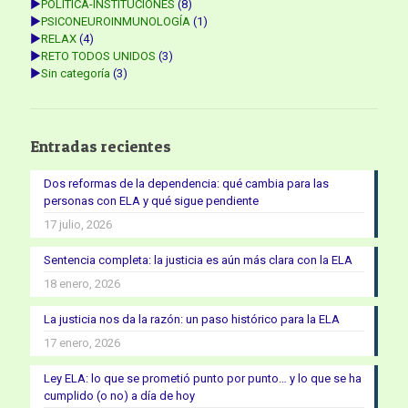
►
POLÍTICA-INSTITUCIONES
(8)
►
PSICONEUROINMUNOLOGÍA
(1)
►
RELAX
(4)
►
RETO TODOS UNIDOS
(3)
►
Sin categoría
(3)
Entradas recientes
Dos reformas de la dependencia: qué cambia para las
personas con ELA y qué sigue pendiente
17 julio, 2026
Sentencia completa: la justicia es aún más clara con la ELA
18 enero, 2026
La justicia nos da la razón: un paso histórico para la ELA
17 enero, 2026
Ley ELA: lo que se prometió punto por punto… y lo que se ha
cumplido (o no) a día de hoy