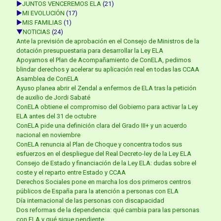
►
JUNTOS VENCEREMOS ELA
(21)
►
MI EVOLUCIÓN
(17)
►
MIS FAMILIAS
(1)
▼
NOTICIAS
(24)
Ante la previsión de aprobación en el Consejo de Ministros de la
dotación presupuestaria para desarrollar la Ley ELA
Apoyamos el Plan de Acompañamiento de ConELA, pedimos
blindar derechos y acelerar su aplicación real en todas las CCAA
Asamblea de ConELA
Ayuso planea abrir el Zendal a enfermos de ELA tras la petición
de auxilio de Jordi Sabaté
ConELA obtiene el compromiso del Gobierno para activar la Ley
ELA antes del 31 de octubre
ConELA pide una definición clara del Grado III+ y un acuerdo
nacional en noviembre
ConELA renuncia al Plan de Choque y concentra todos sus
esfuerzos en el despliegue del Real Decreto-ley de la Ley ELA
Consejo de Estado y financiación de la Ley ELA: dudas sobre el
coste y el reparto entre Estado y CCAA
Derechos Sociales pone en marcha los dos primeros centros
públicos de España para la atención a personas con ELA
Día internacional de las personas con discapacidad
Dos reformas de la dependencia: qué cambia para las personas
con ELA y qué sigue pendiente