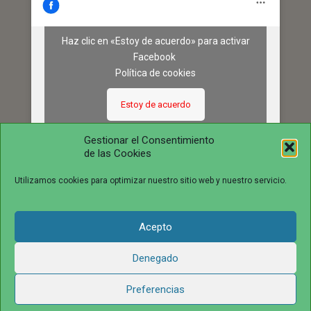
Haz clic en «Estoy de acuerdo» para activar
Facebook
Política de cookies
Estoy de acuerdo
Gestionar el Consentimiento
de las Cookies
Utilizamos cookies para optimizar nuestro sitio web y nuestro servicio.
Acepto
© 2016 juntosvenceremosela.com. All Rights Reserved.
Denegado
Preferencias