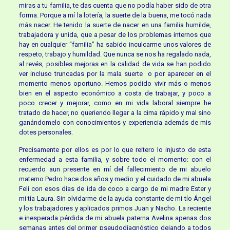
miras a tu familia, te das cuenta que no podía haber sido de otra
forma. Porque a mí la lotería, la suerte de la buena, me tocó nada
más nacer. He tenido la suerte de nacer en una familia humilde,
trabajadora y unida, que a pesar de los problemas internos que
hay en cualquier “familia” ha sabido inculcarme unos valores de
respeto, trabajo y humildad. Que nunca se nos ha regalado nada,
al revés, posibles mejoras en la calidad de vida se han podido
ver incluso truncadas por la mala suerte o por aparecer en el
momento menos oportuno. Hemos podido vivir más o menos
bien en el aspecto económico a costa de trabajar, y poco a
poco crecer y mejorar, como en mi vida laboral siempre he
tratado de hacer, no queriendo llegar a la cima rápido y mal sino
ganándomelo con conocimientos y experiencia además de mis
dotes personales.
Precisamente por ellos es por lo que reitero lo injusto de esta
enfermedad a esta familia, y sobre todo el momento: con el
recuerdo aun presente en mí del fallecimiento de mi abuelo
materno Pedro hace dos años y medio y el cuidado de mi abuela
Feli con esos días de ida de coco a cargo de mi madre Ester y
mi tía Laura. Sin olvidarme de la ayuda constante de mi tío Ángel
y los trabajadores y aplicados primos Juan y Nacho. La reciente
e inesperada pérdida de mi abuela paterna Avelina apenas dos
semanas antes del primer pseudodiagnóstico dejando a todos