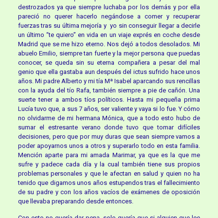
destrozados ya que siempre luchaba por los demás y por ella
pareció no querer hacerlo negándose a comer y recuperar
fuerzas tras su última mejoría y yo sin conseguir llegar a decirle
un último “te quiero” en vida en un viaje exprés en coche desde
Madrid que se me hizo eterno. Nos dejó a todos desolados. Mi
abuelo Emilio, siempre tan fuerte y la mejor persona que puedas
conocer, se queda sin su eterna compañera a pesar del mal
genio que ella gastaba aun después del ictus sufrido hace unos
años. Mi padre Alberto y mi tía Mª Isabel aparcando sus rencillas
con la ayuda del tío Rafa, también siempre a pie de cañón. Una
suerte tener a ambos tíos políticos. Hasta mi pequeña prima
Lucía tuvo que, a sus 7 años, ser valiente y vaya si lo fue. Y cómo
no olvidarme de mi hermana Mónica, que a todo esto hubo de
sumar el estresante verano donde tuvo que tomar difíciles
decisiones, pero que por muy duras que sean siempre vamos a
poder apoyarnos unos a otros y superarlo todo en esta familia.
Mención aparte para mi amada Marimar, ya que es la que me
sufre y padece cada día y la cual también tiene sus propios
problemas personales y que le afectan en salud y quien no ha
tenido que digamos unos años estupendos tras el fallecimiento
de su padre y con los años vacíos de exámenes de oposición
que llevaba preparando desde entonces.
Con esto no quería dar pena, solo quería que si alguien que lee