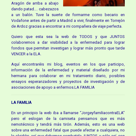
Aragón de arriba a abajo
dando patad…. cabezazos
a un balón. Tuve la suerte de formarme como becario en
Vodafone antes de partir a Madrid a vivir, finalmente en Torrejón
de Ardoz gracias a encontrar a mi compañera de viaje perfecta.
Quiero que esta sea la web de TODOS y que JUNTOS
colaboremos a dar visibilidad a la enfermedad para lograr
fondos que permitan investigan y lograr más pronto que tarde
VENCER a la ELA.
Aquí encontraréis mi blog, eventos en los que participo,
información de la enfermedad y material diseñado por mi
hermana para colaborar en mi tratamiento diario, posibles
ensayos esperanzadores y proyectos de investigación y de
asociaciones de apoyo a enfermos.LA FAMILIA
LA FAMILIA
En un principio la web iba a llamarse “JorgeyfamiliacontraELA”
pero el eslogan de la camiseta pensamos que es más
nemotécnico y tendrá más tirón. Además, esto es una web
sobre una enfermedad fatal que puede afectar a cualquiera, no
lo olvidéis, así que debemos combatirla JUNTOS, y sólo así, con