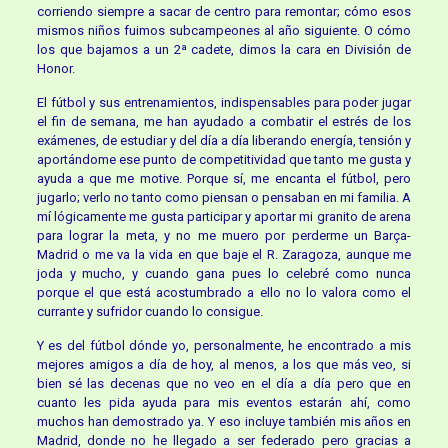
corriendo siempre a sacar de centro para remontar; cómo esos
mismos niños fuimos subcampeones al año siguiente. O cómo
los que bajamos a un 2ª cadete, dimos la cara en División de
Honor.
El fútbol y sus entrenamientos, indispensables para poder jugar
el fin de semana, me han ayudado a combatir el estrés de los
exámenes, de estudiar y del día a día liberando energía, tensión y
aportándome ese punto de competitividad que tanto me gusta y
ayuda a que me motive. Porque sí, me encanta el fútbol, pero
jugarlo; verlo no tanto como piensan o pensaban en mi familia. A
mí lógicamente me gusta participar y aportar mi granito de arena
para lograr la meta, y no me muero por perderme un Barça-
Madrid o me va la vida en que baje el R. Zaragoza, aunque me
joda y mucho, y cuando gana pues lo celebré como nunca
porque el que está acostumbrado a ello no lo valora como el
currante y sufridor cuando lo consigue.
Y es del fútbol dónde yo, personalmente, he encontrado a mis
mejores amigos a día de hoy, al menos, a los que más veo, si
bien sé las decenas que no veo en el día a día pero que en
cuanto les pida ayuda para mis eventos estarán ahí, como
muchos han demostrado ya. Y eso incluye también mis años en
Madrid, donde no he llegado a ser federado pero gracias a