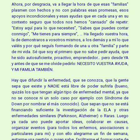
Ahora, por desgracia, va a llegar la hora de que esas “familias”
plasmen con hechos y no con palabras esas promesas, esos
apoyos incondicionales y esas ayudas que en cada una y en su
contexto seguro que todos nos hemos “cansado” de repetir:
“Estoy aquí para lo que necesites”, ”Sabes que puedes contar
conmigo”, “Me tienes para siempre”, … Ha llegado vuestra hora,
la de demostraros a vosotros mismos, a los demás y a mí lo que
valéis y por qué seguís formando de una u otra “familia” y parte
de mi vida. Sé que soy el primero que no sabe pedir ayuda, que
he sido autosuficiente, proactivo, emprendedor… pero desde YA
y antes de que se me olvide pedirlo: NECESITO VUESTRA AYUDA,
Y MI FAMILIA TAMBIÉN.
Hay que difundir la enfermedad, que se conozca, que la gente
sepa que existe y NADIE está libre de poder sufrirla (bueno,
quizás los que tengan algún tipo de enfermedad mental, ya que
no se conoce ni un solo caso por ejemplo con Síndrome de
Down por nombrar el más conocido). Que sepan que no se está
financiando suficiente la investigación de la ELA y otras
enfermedades similares (Parkinson, Alzheimer) o Raras. Luego
ya cada uno puede aportar ideas, colaborar en causas,
organizar eventos (para todos los enfermos, asociaciones o
particulares para mi) y con ello alegrarme un fin de semana,
evitarme una gestión o quien sabe, facilitarme el formar parte de