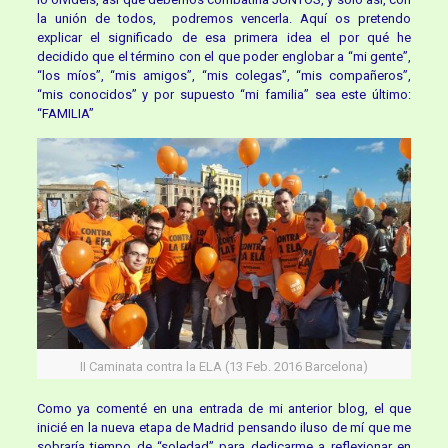
la unión de todos, podremos vencerla. Aquí os pretendo
explicar el significado de esa primera idea el por qué he
decidido que el término con el que poder englobar a “mi gente”,
“los míos”, “mis amigos”, “mis colegas”, “mis compañeros”,
“mis conocidos” y por supuesto “mi familia” sea este último:
“FAMILIA”
II Caminata contra la ELA (13 Feb. 2016 Barcelona)
Como ya comenté en una entrada de mi anterior blog, el que
inicié en la nueva etapa de Madrid pensando iluso de mí que me
sobraría tiempo de “soledad” para dedicarme a reflexionar en