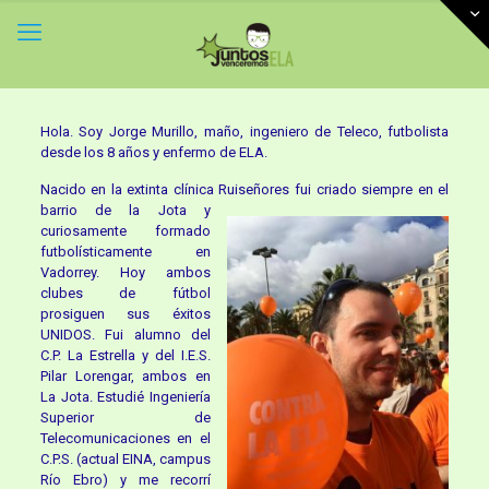
Hola. Soy Jorge Murillo, maño, ingeniero de Teleco, futbolista
desde los 8 años y enfermo de ELA.
Nacido en la extinta clínica Ruiseñores fui criado siempre en el
barrio de la Jota y
curiosamente formado
futbolísticamente en
Vadorrey. Hoy ambos
clubes de fútbol
prosiguen sus éxitos
UNIDOS. Fui alumno del
C.P. La Estrella y del I.E.S.
Pilar Lorengar, ambos en
La Jota. Estudié Ingeniería
Superior de
Telecomunicaciones en el
C.P.S. (actual EINA, campus
Río Ebro) y me recorrí