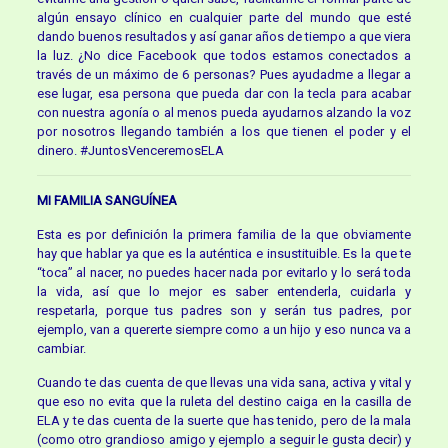
algún ensayo clínico en cualquier parte del mundo que esté
dando buenos resultados y así ganar años de tiempo a que viera
la luz. ¿No dice Facebook que todos estamos conectados a
través de un máximo de 6 personas? Pues ayudadme a llegar a
ese lugar, esa persona que pueda dar con la tecla para acabar
con nuestra agonía o al menos pueda ayudarnos alzando la voz
por nosotros llegando también a los que tienen el poder y el
dinero. #JuntosVenceremosELA
MI FAMILIA SANGUÍNEA
Esta es por definición la primera familia de la que obviamente
hay que hablar ya que es la auténtica e insustituible. Es la que te
“toca” al nacer, no puedes hacer nada por evitarlo y lo será toda
la vida, así que lo mejor es saber entenderla, cuidarla y
respetarla, porque tus padres son y serán tus padres, por
ejemplo, van a quererte siempre como a un hijo y eso nunca va a
cambiar.
Cuando te das cuenta de que llevas una vida sana, activa y vital y
que eso no evita que la ruleta del destino caiga en la casilla de
ELA y te das cuenta de la suerte que has tenido, pero de la mala
(como otro grandioso amigo y ejemplo a seguir le gusta decir) y