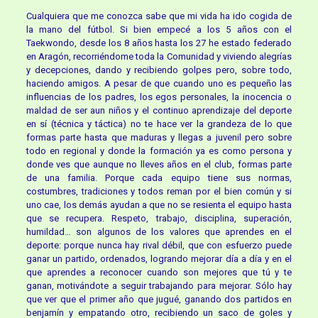
Cualquiera que me conozca sabe que mi vida ha ido cogida de
la mano del fútbol. Si bien empecé a los 5 años con el
Taekwondo, desde los 8 años hasta los 27 he estado federado
en Aragón, recorriéndome toda la Comunidad y viviendo alegrías
y decepciones, dando y recibiendo golpes pero, sobre todo,
haciendo amigos. A pesar de que cuando uno es pequeño las
influencias de los padres, los egos personales, la inocencia o
maldad de ser aun niños y el continuo aprendizaje del deporte
en sí (técnica y táctica) no te hace ver la grandeza de lo que
formas parte hasta que maduras y llegas a juvenil pero sobre
todo en regional y donde la formación ya es como persona y
donde ves que aunque no lleves años en el club, formas parte
de una familia. Porque cada equipo tiene sus normas,
costumbres, tradiciones y todos reman por el bien común y si
uno cae, los demás ayudan a que no se resienta el equipo hasta
que se recupera. Respeto, trabajo, disciplina, superación,
humildad… son algunos de los valores que aprendes en el
deporte: porque nunca hay rival débil, que con esfuerzo puede
ganar un partido, ordenados, logrando mejorar día a día y en el
que aprendes a reconocer cuando son mejores que tú y te
ganan, motivándote a seguir trabajando para mejorar. Sólo hay
que ver que el primer año que jugué, ganando dos partidos en
benjamín y empatando otro, recibiendo un saco de goles y