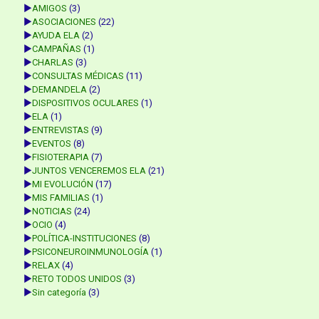
►
AMIGOS
(3)
►
ASOCIACIONES
(22)
►
AYUDA ELA
(2)
►
CAMPAÑAS
(1)
►
CHARLAS
(3)
►
CONSULTAS MÉDICAS
(11)
►
DEMANDELA
(2)
►
DISPOSITIVOS OCULARES
(1)
►
ELA
(1)
►
ENTREVISTAS
(9)
►
EVENTOS
(8)
►
FISIOTERAPIA
(7)
►
JUNTOS VENCEREMOS ELA
(21)
►
MI EVOLUCIÓN
(17)
►
MIS FAMILIAS
(1)
►
NOTICIAS
(24)
►
OCIO
(4)
►
POLÍTICA-INSTITUCIONES
(8)
►
PSICONEUROINMUNOLOGÍA
(1)
►
RELAX
(4)
►
RETO TODOS UNIDOS
(3)
►
Sin categoría
(3)