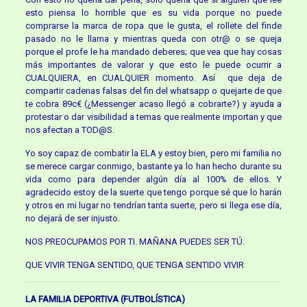
esto piensa lo horrible que es su vida porque no puede
comprarse la marca de ropa que le gusta, el rollete del finde
pasado no le llama y mientras queda con otr@ o se queja
porque el profe le ha mandado deberes; que vea que hay cosas
más importantes de valorar y que esto le puede ocurrir a
CUALQUIERA, en CUALQUIER momento. Así que deja de
compartir cadenas falsas del fin del whatsapp o quejarte de que
te cobra 89c€ (¿Messenger acaso llegó a cobrarte?) y ayuda a
protestar o dar visibilidad a temas que realmente importan y que
nos afectan a TOD@S.
Yo soy capaz de combatir la ELA y estoy bien, pero mi familia no
se merece cargar conmigo, bastante ya lo han hecho durante su
vida como para depender algún día al 100% de ellos. Y
agradecido estoy de la suerte que tengo porque sé que lo harán
y otros en mi lugar no tendrían tanta suerte, pero si llega ese día,
no dejará de ser injusto.
NOS PREOCUPAMOS POR TI. MAÑANA PUEDES SER TÚ.
QUE VIVIR TENGA SENTIDO, QUE TENGA SENTIDO VIVIR
LA FAMILIA DEPORTIVA (FUTBOLÍSTICA)