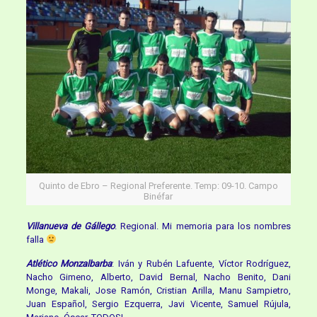
Quinto de Ebro – Regional Preferente. Temp: 09-10. Campo
Binéfar
Villanueva de Gállego
. Regional. Mi memoria para los nombres
falla
Atlético Monzalbarba
: Iván y Rubén Lafuente, Víctor Rodríguez,
Nacho Gimeno, Alberto, David Bernal, Nacho Benito, Dani
Monge, Makali, Jose Ramón, Cristian Arilla, Manu Sampietro,
Juan Español, Sergio Ezquerra, Javi Vicente, Samuel Rújula,