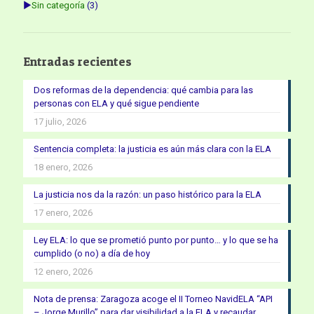
►
Sin categoría
(3)
Entradas recientes
Dos reformas de la dependencia: qué cambia para las
personas con ELA y qué sigue pendiente
17 julio, 2026
Sentencia completa: la justicia es aún más clara con la ELA
18 enero, 2026
La justicia nos da la razón: un paso histórico para la ELA
17 enero, 2026
Ley ELA: lo que se prometió punto por punto… y lo que se ha
cumplido (o no) a día de hoy
12 enero, 2026
Nota de prensa: Zaragoza acoge el II Torneo NavidELA “API
– Jorge Murillo” para dar visibilidad a la ELA y recaudar