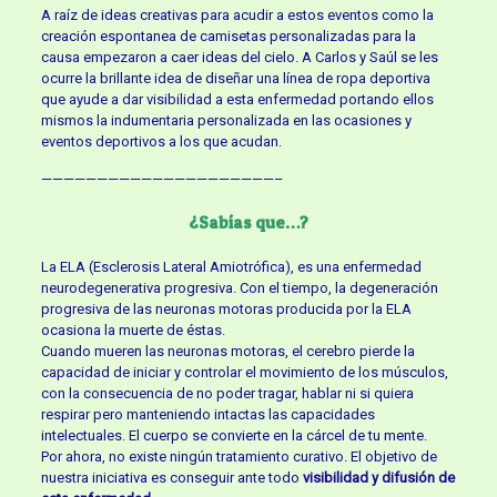
A raíz de ideas creativas para acudir a estos eventos como la
creación espontanea de camisetas personalizadas para la
causa empezaron a caer ideas del cielo. A Carlos y Saúl se les
ocurre la brillante idea de diseñar una línea de ropa deportiva
que ayude a dar visibilidad a esta enfermedad portando ellos
mismos la indumentaria personalizada en las ocasiones y
eventos deportivos a los que acudan.
—————————————————————–
¿Sabías que…?
La ELA (Esclerosis Lateral Amiotrófica), es una enfermedad
neurodegenerativa progresiva. Con el tiempo, la degeneración
progresiva de las neuronas motoras producida por la ELA
ocasiona la muerte de éstas.
Cuando mueren las neuronas motoras, el cerebro pierde la
capacidad de iniciar y controlar el movimiento de los músculos,
con la consecuencia de no poder tragar, hablar ni si quiera
respirar pero manteniendo intactas las capacidades
intelectuales. El cuerpo se convierte en la cárcel de tu mente.
Por ahora, no existe ningún tratamiento curativo. El objetivo de
nuestra iniciativa es conseguir ante todo
visibilidad y difusión de