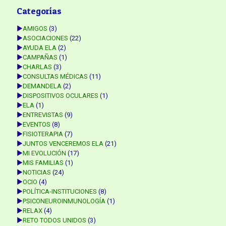
Categorías
►
AMIGOS
(3)
►
ASOCIACIONES
(22)
►
AYUDA ELA
(2)
►
CAMPAÑAS
(1)
►
CHARLAS
(3)
►
CONSULTAS MÉDICAS
(11)
►
DEMANDELA
(2)
►
DISPOSITIVOS OCULARES
(1)
►
ELA
(1)
►
ENTREVISTAS
(9)
►
EVENTOS
(8)
►
FISIOTERAPIA
(7)
►
JUNTOS VENCEREMOS ELA
(21)
►
MI EVOLUCIÓN
(17)
►
MIS FAMILIAS
(1)
►
NOTICIAS
(24)
►
OCIO
(4)
►
POLÍTICA-INSTITUCIONES
(8)
►
PSICONEUROINMUNOLOGÍA
(1)
►
RELAX
(4)
►
RETO TODOS UNIDOS
(3)