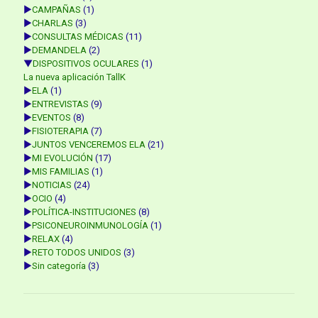
►
CAMPAÑAS
(1)
►
CHARLAS
(3)
►
CONSULTAS MÉDICAS
(11)
►
DEMANDELA
(2)
▼
DISPOSITIVOS OCULARES
(1)
La nueva aplicación TallK
►
ELA
(1)
►
ENTREVISTAS
(9)
►
EVENTOS
(8)
►
FISIOTERAPIA
(7)
►
JUNTOS VENCEREMOS ELA
(21)
►
MI EVOLUCIÓN
(17)
►
MIS FAMILIAS
(1)
►
NOTICIAS
(24)
►
OCIO
(4)
►
POLÍTICA-INSTITUCIONES
(8)
►
PSICONEUROINMUNOLOGÍA
(1)
►
RELAX
(4)
►
RETO TODOS UNIDOS
(3)
►
Sin categoría
(3)