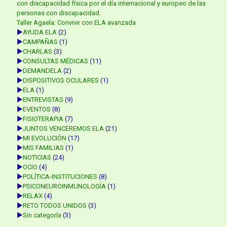
con discapacidad física por el día internacional y europeo de las
personas con discapacidad.
Taller Agaela: Convivir con ELA avanzada
►
AYUDA ELA
(2)
►
CAMPAÑAS
(1)
►
CHARLAS
(3)
►
CONSULTAS MÉDICAS
(11)
►
DEMANDELA
(2)
►
DISPOSITIVOS OCULARES
(1)
►
ELA
(1)
►
ENTREVISTAS
(9)
►
EVENTOS
(8)
►
FISIOTERAPIA
(7)
►
JUNTOS VENCEREMOS ELA
(21)
►
MI EVOLUCIÓN
(17)
►
MIS FAMILIAS
(1)
►
NOTICIAS
(24)
►
OCIO
(4)
►
POLÍTICA-INSTITUCIONES
(8)
►
PSICONEUROINMUNOLOGÍA
(1)
►
RELAX
(4)
►
RETO TODOS UNIDOS
(3)
►
Sin categoría
(3)