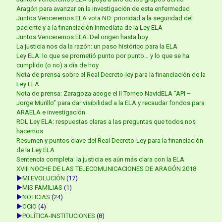
Aragón para avanzar en la investigación de esta enfermedad
Juntos Venceremos ELA vota NO: prioridad a la seguridad del
paciente y a la financiación inmediata de la Ley ELA
Juntos Venceremos ELA: Del origen hasta hoy
La justicia nos da la razón: un paso histórico para la ELA
Ley ELA: lo que se prometió punto por punto… y lo que se ha
cumplido (o no) a día de hoy
Nota de prensa sobre el Real Decreto-ley para la financiación de la
Ley ELA
Nota de prensa: Zaragoza acoge el II Torneo NavidELA “API –
Jorge Murillo” para dar visibilidad a la ELA y recaudar fondos para
ARAELA e investigación
RDL Ley ELA: respuestas claras a las preguntas que todos nos
hacemos
Resumen y puntos clave del Real Decreto-Ley para la financiación
de la Ley ELA
Sentencia completa: la justicia es aún más clara con la ELA
XVIII NOCHE DE LAS TELECOMUNICACIONES DE ARAGÓN 2018
►
MI EVOLUCIÓN
(17)
►
MIS FAMILIAS
(1)
►
NOTICIAS
(24)
►
OCIO
(4)
►
POLÍTICA-INSTITUCIONES
(8)