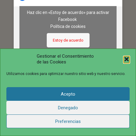
Haz clic en «Estoy de acuerdo» para activar
Facebook
Política de cookies
Estoy de acuerdo
Gestionar el Consentimiento
de las Cookies
Utilizamos cookies para optimizar nuestro sitio web y nuestro servicio.
Acepto
© 2016 juntosvenceremosela.com. All Rights Reserved.
Denegado
Preferencias