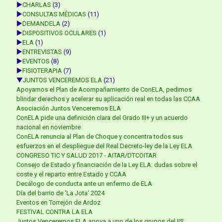
►
CHARLAS
(3)
►
CONSULTAS MÉDICAS
(11)
►
DEMANDELA
(2)
►
DISPOSITIVOS OCULARES
(1)
►
ELA
(1)
►
ENTREVISTAS
(9)
►
EVENTOS
(8)
►
FISIOTERAPIA
(7)
▼
JUNTOS VENCEREMOS ELA
(21)
Apoyamos el Plan de Acompañamiento de ConELA, pedimos
blindar derechos y acelerar su aplicación real en todas las CCAA
Asociación Juntos Venceremos ELA
ConELA pide una definición clara del Grado III+ y un acuerdo
nacional en noviembre
ConELA renuncia al Plan de Choque y concentra todos sus
esfuerzos en el despliegue del Real Decreto-ley de la Ley ELA
CONGRESO TIC Y SALUD 2017 - AITAR/DTCOITAR
Consejo de Estado y financiación de la Ley ELA: dudas sobre el
coste y el reparto entre Estado y CCAA
Decálogo de conducta ante un enfermo de ELA
Día del barrio de 'La Jota' 2024
Eventos en Torrejón de Ardoz
FESTIVAL CONTRA LA ELA
Juntos Venceremos ELA apoya a uno de los grupos del IIS