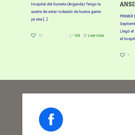
ANSI
Hospital del Sureste (Arganda) Tengo la
suerte de estar rodeado de buena gente
PRIMER 
ya sea
[…]
Septiemb
Llegó el
13
163
Leer más
el hospi
7