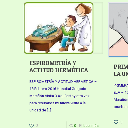
ESPIROMETRÍA Y
PRIM
ACTITUD HERMÉTICA
LA U
ESPIROMETRÍA Y ACTITUD HERMÉTICA –
PRIMER
18 Febrero 2016 Hospital Gregorio
ELA – 17
Marañón Visita 3 Aquí estoy otra vez
Marañón 
para resumiros mi nueva visita a la
pruebas.
unidad de
[…]
3
2
0
Leer más