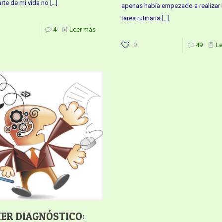
rte de mi vida no
[…]
apenas había empezado a realizar 
tarea rutinaria
[…]
4
Leer más
9
49
L
ER DIAGNÓSTICO: