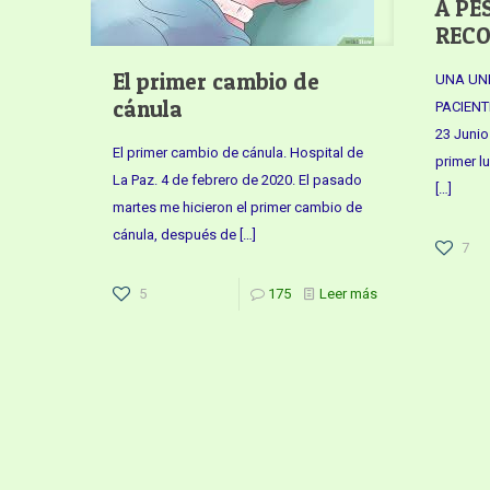
A PE
REC
El primer cambio de
UNA UNI
cánula
PACIENT
23 Junio
El primer cambio de cánula. Hospital de
primer l
La Paz. 4 de febrero de 2020. El pasado
[…]
martes me hicieron el primer cambio de
cánula, después de
[…]
7
5
175
Leer más