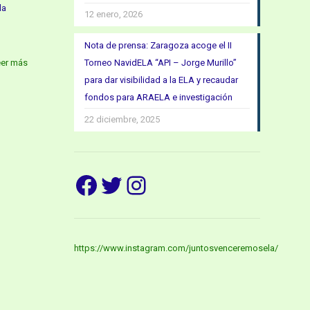
la
12 enero, 2026
Nota de prensa: Zaragoza acoge el II
eer más
Torneo NavidELA “API – Jorge Murillo”
para dar visibilidad a la ELA y recaudar
fondos para ARAELA e investigación
22 diciembre, 2025
Facebook
Twitter
Instagram
https://www.instagram.com/juntosvenceremosela/