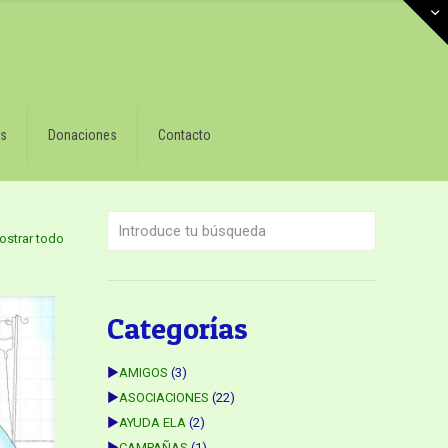
s
Donaciones
Contacto
ostrar todo
Categorías
►
AMIGOS
(3)
►
ASOCIACIONES
(22)
►
AYUDA ELA
(2)
►
CAMPAÑAS
(1)