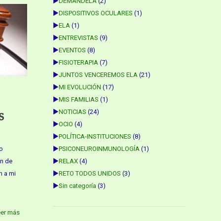
►
DEMANDELA
(2)
►
DISPOSITIVOS OCULARES
(1)
►
ELA
(1)
►
ENTREVISTAS
(9)
►
EVENTOS
(8)
►
FISIOTERAPIA
(7)
►
JUNTOS VENCEREMOS ELA
(21)
►
MI EVOLUCIÓN
(17)
►
MIS FAMILIAS
(1)
►
NOTICIAS
(24)
S
►
OCIO
(4)
►
POLÍTICA-INSTITUCIONES
(8)
o
►
PSICONEUROINMUNOLOGÍA
(1)
ón de
►
RELAX
(4)
n a mi
►
RETO TODOS UNIDOS
(3)
►
Sin categoría
(3)
eer más