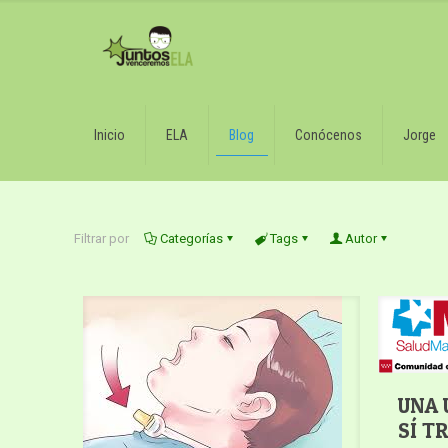
Inicio
ELA
Blog
Conócenos
Jorge
Filtrar por
Categorías
Tags
Autor
UNA 
SÍ T