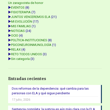
Un zaragocista de honor
►
EVENTOS
(8)
►
FISIOTERAPIA
(7)
►
JUNTOS VENCEREMOS ELA
(21)
►
MI EVOLUCIÓN
(17)
►
MIS FAMILIAS
(1)
►
NOTICIAS
(24)
►
OCIO
(4)
►
POLÍTICA-INSTITUCIONES
(8)
►
PSICONEUROINMUNOLOGÍA
(1)
►
RELAX
(4)
►
RETO TODOS UNIDOS
(3)
►
Sin categoría
(3)
Entradas recientes
Dos reformas de la dependencia: qué cambia para las
personas con ELA y qué sigue pendiente
17 julio, 2026
Sentencia completa: la justicia es aún más clara con la ELA