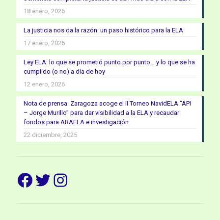
18 enero, 2026
La justicia nos da la razón: un paso histórico para la ELA
17 enero, 2026
Ley ELA: lo que se prometió punto por punto… y lo que se ha
cumplido (o no) a día de hoy
12 enero, 2026
Nota de prensa: Zaragoza acoge el II Torneo NavidELA “API
– Jorge Murillo” para dar visibilidad a la ELA y recaudar
fondos para ARAELA e investigación
22 diciembre, 2025
Facebook
Twitter
Instagram