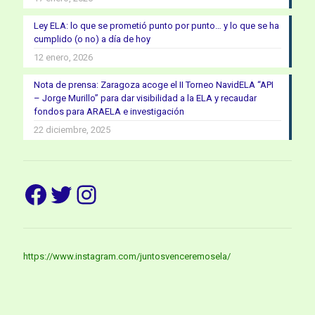
Ley ELA: lo que se prometió punto por punto… y lo que se ha
cumplido (o no) a día de hoy
12 enero, 2026
Nota de prensa: Zaragoza acoge el II Torneo NavidELA “API
– Jorge Murillo” para dar visibilidad a la ELA y recaudar
fondos para ARAELA e investigación
22 diciembre, 2025
Facebook
Twitter
Instagram
https://www.instagram.com/juntosvenceremosela/