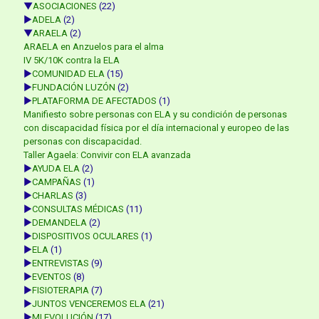
▼
ASOCIACIONES
(22)
►
ADELA
(2)
▼
ARAELA
(2)
ARAELA en Anzuelos para el alma
IV 5K/10K contra la ELA
►
COMUNIDAD ELA
(15)
►
FUNDACIÓN LUZÓN
(2)
►
PLATAFORMA DE AFECTADOS
(1)
Manifiesto sobre personas con ELA y su condición de personas
con discapacidad física por el día internacional y europeo de las
personas con discapacidad.
Taller Agaela: Convivir con ELA avanzada
►
AYUDA ELA
(2)
►
CAMPAÑAS
(1)
►
CHARLAS
(3)
►
CONSULTAS MÉDICAS
(11)
►
DEMANDELA
(2)
►
DISPOSITIVOS OCULARES
(1)
►
ELA
(1)
►
ENTREVISTAS
(9)
►
EVENTOS
(8)
►
FISIOTERAPIA
(7)
►
JUNTOS VENCEREMOS ELA
(21)
►
MI EVOLUCIÓN
(17)