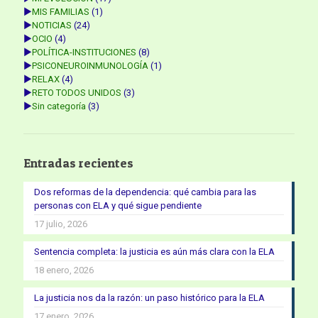
►
MIS FAMILIAS
(1)
►
NOTICIAS
(24)
►
OCIO
(4)
►
POLÍTICA-INSTITUCIONES
(8)
►
PSICONEUROINMUNOLOGÍA
(1)
►
RELAX
(4)
►
RETO TODOS UNIDOS
(3)
►
Sin categoría
(3)
Entradas recientes
Dos reformas de la dependencia: qué cambia para las
personas con ELA y qué sigue pendiente
17 julio, 2026
Sentencia completa: la justicia es aún más clara con la ELA
18 enero, 2026
La justicia nos da la razón: un paso histórico para la ELA
17 enero, 2026