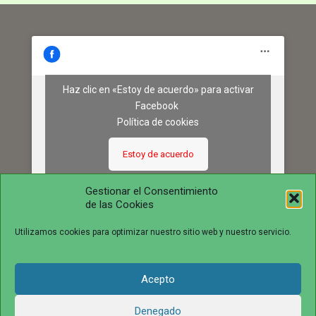
Haz clic en «Estoy de acuerdo» para activar
Facebook
Política de cookies
Estoy de acuerdo
Gestionar el Consentimiento
de las Cookies
Utilizamos cookies para optimizar nuestro sitio web y nuestro servicio.
Acepto
© 2016 juntosvenceremosela.com. All Rights Reserved.
Denegado