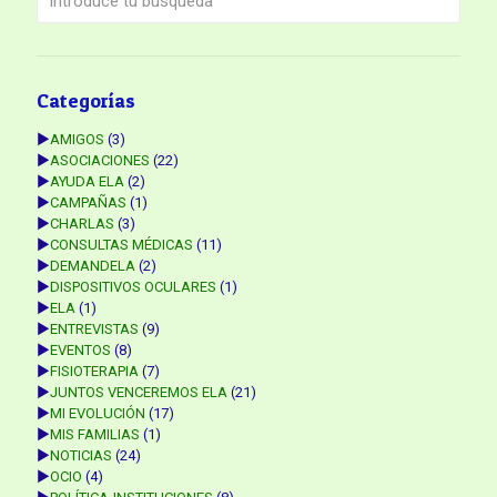
Categorías
►
AMIGOS
(3)
►
ASOCIACIONES
(22)
►
AYUDA ELA
(2)
►
CAMPAÑAS
(1)
►
CHARLAS
(3)
►
CONSULTAS MÉDICAS
(11)
►
DEMANDELA
(2)
►
DISPOSITIVOS OCULARES
(1)
►
ELA
(1)
►
ENTREVISTAS
(9)
►
EVENTOS
(8)
►
FISIOTERAPIA
(7)
►
JUNTOS VENCEREMOS ELA
(21)
►
MI EVOLUCIÓN
(17)
►
MIS FAMILIAS
(1)
►
NOTICIAS
(24)
►
OCIO
(4)