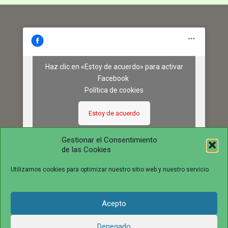
Haz clic en «Estoy de acuerdo» para activar
Facebook
Política de cookies
Estoy de acuerdo
Gestionar el Consentimiento
de las Cookies
Utilizamos cookies para optimizar nuestro sitio web y nuestro servicio.
Acepto
© 2016 juntosvenceremosela.com. All Rights Reserved.
Denegado