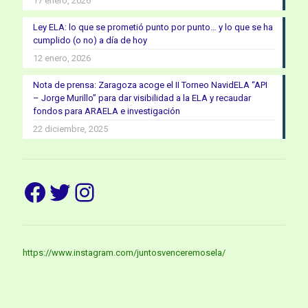
17 enero, 2026
Ley ELA: lo que se prometió punto por punto… y lo que se ha
cumplido (o no) a día de hoy
12 enero, 2026
Nota de prensa: Zaragoza acoge el II Torneo NavidELA “API
– Jorge Murillo” para dar visibilidad a la ELA y recaudar
fondos para ARAELA e investigación
22 diciembre, 2025
Facebook
Twitter
Instagram
https://www.instagram.com/juntosvenceremosela/