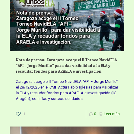
Nota de prensa: Zaragoza acoge el II Torneo NavidELA
“API – Jorge Murillo” para dar visibilidad a la ELA y
recaudar fondos para ARAELA e investigación
Zaragoza acoge el II Torneo NavidELA “API – Jorge Murillo”
el 28/12/2025 en el CMF Actur Pablo Iglesias para visibilizar
la ELA y recaudar fondos para ARAELA e investigación (IIS
Aragón), con rifas y sorteos solidarios.
1
0
Leer más