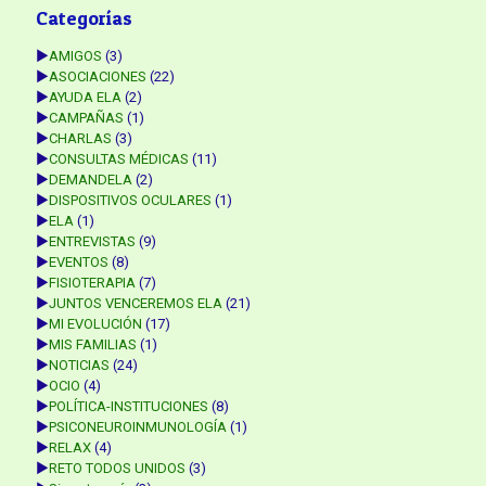
Categorías
►
AMIGOS
(3)
►
ASOCIACIONES
(22)
►
AYUDA ELA
(2)
►
CAMPAÑAS
(1)
►
CHARLAS
(3)
►
CONSULTAS MÉDICAS
(11)
►
DEMANDELA
(2)
►
DISPOSITIVOS OCULARES
(1)
►
ELA
(1)
►
ENTREVISTAS
(9)
►
EVENTOS
(8)
►
FISIOTERAPIA
(7)
►
JUNTOS VENCEREMOS ELA
(21)
►
MI EVOLUCIÓN
(17)
►
MIS FAMILIAS
(1)
►
NOTICIAS
(24)
►
OCIO
(4)
►
POLÍTICA-INSTITUCIONES
(8)
►
PSICONEUROINMUNOLOGÍA
(1)
►
RELAX
(4)
►
RETO TODOS UNIDOS
(3)