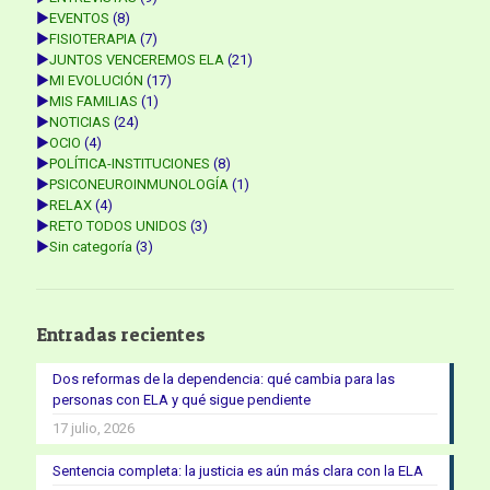
►
EVENTOS
(8)
►
FISIOTERAPIA
(7)
►
JUNTOS VENCEREMOS ELA
(21)
►
MI EVOLUCIÓN
(17)
►
MIS FAMILIAS
(1)
►
NOTICIAS
(24)
►
OCIO
(4)
►
POLÍTICA-INSTITUCIONES
(8)
►
PSICONEUROINMUNOLOGÍA
(1)
►
RELAX
(4)
►
RETO TODOS UNIDOS
(3)
►
Sin categoría
(3)
Entradas recientes
Dos reformas de la dependencia: qué cambia para las
personas con ELA y qué sigue pendiente
17 julio, 2026
Sentencia completa: la justicia es aún más clara con la ELA