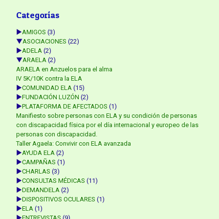
Categorías
►
AMIGOS
(3)
▼
ASOCIACIONES
(22)
►
ADELA
(2)
▼
ARAELA
(2)
ARAELA en Anzuelos para el alma
IV 5K/10K contra la ELA
►
COMUNIDAD ELA
(15)
►
FUNDACIÓN LUZÓN
(2)
►
PLATAFORMA DE AFECTADOS
(1)
Manifiesto sobre personas con ELA y su condición de personas
con discapacidad física por el día internacional y europeo de las
personas con discapacidad.
Taller Agaela: Convivir con ELA avanzada
►
AYUDA ELA
(2)
►
CAMPAÑAS
(1)
►
CHARLAS
(3)
►
CONSULTAS MÉDICAS
(11)
►
DEMANDELA
(2)
►
DISPOSITIVOS OCULARES
(1)
►
ELA
(1)
►
ENTREVISTAS
(9)