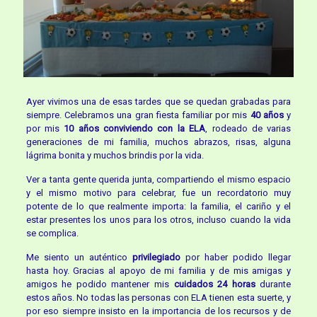
Ayer vivimos una de esas tardes que se quedan grabadas para
siempre. Celebramos una gran fiesta familiar por mis
40 años
y
por mis
10 años conviviendo con la ELA
, rodeado de varias
generaciones de mi familia, muchos abrazos, risas, alguna
lágrima bonita y muchos brindis por la vida.
Ver a tanta gente querida junta, compartiendo el mismo espacio
y el mismo motivo para celebrar, fue un recordatorio muy
potente de lo que realmente importa: la familia, el cariño y el
estar presentes los unos para los otros, incluso cuando la vida
se complica.
Me siento un auténtico
privilegiado
por haber podido llegar
hasta hoy. Gracias al apoyo de mi familia y de mis amigas y
amigos he podido mantener mis
cuidados 24 horas
durante
estos años. No todas las personas con ELA tienen esta suerte, y
por eso siempre insisto en la importancia de los recursos y de