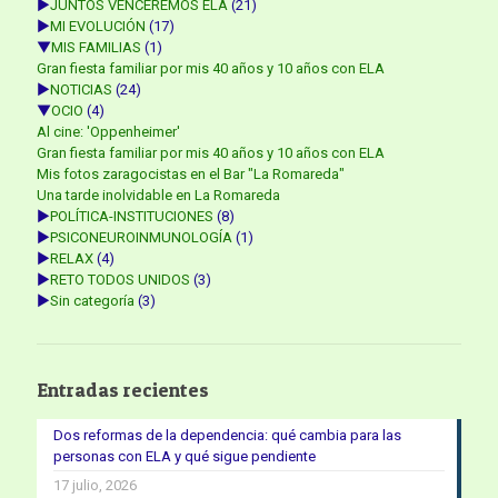
►
JUNTOS VENCEREMOS ELA
(21)
►
MI EVOLUCIÓN
(17)
▼
MIS FAMILIAS
(1)
Gran fiesta familiar por mis 40 años y 10 años con ELA
►
NOTICIAS
(24)
▼
OCIO
(4)
Al cine: 'Oppenheimer'
Gran fiesta familiar por mis 40 años y 10 años con ELA
Mis fotos zaragocistas en el Bar "La Romareda"
Una tarde inolvidable en La Romareda
►
POLÍTICA-INSTITUCIONES
(8)
►
PSICONEUROINMUNOLOGÍA
(1)
►
RELAX
(4)
►
RETO TODOS UNIDOS
(3)
►
Sin categoría
(3)
Entradas recientes
Dos reformas de la dependencia: qué cambia para las
personas con ELA y qué sigue pendiente
17 julio, 2026