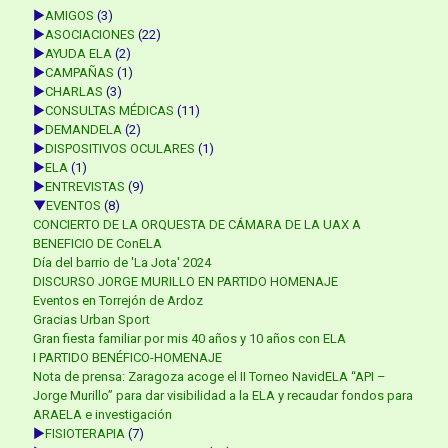
►
AMIGOS
(3)
►
ASOCIACIONES
(22)
►
AYUDA ELA
(2)
►
CAMPAÑAS
(1)
►
CHARLAS
(3)
►
CONSULTAS MÉDICAS
(11)
►
DEMANDELA
(2)
►
DISPOSITIVOS OCULARES
(1)
►
ELA
(1)
►
ENTREVISTAS
(9)
▼
EVENTOS
(8)
CONCIERTO DE LA ORQUESTA DE CÁMARA DE LA UAX A
BENEFICIO DE ConELA
Día del barrio de 'La Jota' 2024
DISCURSO JORGE MURILLO EN PARTIDO HOMENAJE
Eventos en Torrejón de Ardoz
Gracias Urban Sport
Gran fiesta familiar por mis 40 años y 10 años con ELA
I PARTIDO BENÉFICO-HOMENAJE
Nota de prensa: Zaragoza acoge el II Torneo NavidELA “API –
Jorge Murillo” para dar visibilidad a la ELA y recaudar fondos para
ARAELA e investigación
►
FISIOTERAPIA
(7)