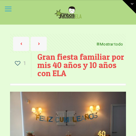
Mostrar todo
Gran fiesta familiar por
1
mis 40 años y 10 años
con ELA