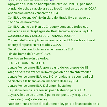
Apoyamos el Plan de Acompañamiento de ConELA, pedimos
blindar derechos y acelerar su aplicación real en todas las CCAA
Asociación Juntos Venceremos ELA
ConELA pide una definición clara del Grado III+ y un acuerdo
nacional en noviembre
ConELA renuncia al Plan de Choque y concentra todos sus
esfuerzos en el despliegue del Real Decreto-ley de la Ley ELA
CONGRESO TIC Y SALUD 2017 - AITAR/DTCOITAR
Consejo de Estado y financiación de la Ley ELA: dudas sobre el
coste y el reparto entre Estado y CCAA
Decálogo de conducta ante un enfermo de ELA
Día del barrio de 'La Jota' 2024
Eventos en Torrejón de Ardoz
FESTIVAL CONTRA LA ELA
Juntos Venceremos ELA apoya a uno de los grupos del IIS
Aragón para avanzar en la investigación de esta enfermedad
Juntos Venceremos ELA vota NO: prioridad a la seguridad del
paciente y a la financiación inmediata de la Ley ELA
Juntos Venceremos ELA: Del origen hasta hoy
La justicia nos da la razón: un paso histórico para la ELA
Ley ELA: lo que se prometió punto por punto… y lo que se ha
cumplido (o no) a día de hoy
Nota de prensa sobre el Real Decreto-ley para la financiación de la