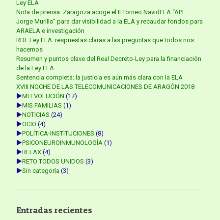
Ley ELA
Nota de prensa: Zaragoza acoge el II Torneo NavidELA “API –
Jorge Murillo” para dar visibilidad a la ELA y recaudar fondos para
ARAELA e investigación
RDL Ley ELA: respuestas claras a las preguntas que todos nos
hacemos
Resumen y puntos clave del Real Decreto-Ley para la financiación
de la Ley ELA
Sentencia completa: la justicia es aún más clara con la ELA
XVIII NOCHE DE LAS TELECOMUNICACIONES DE ARAGÓN 2018
►
MI EVOLUCIÓN
(17)
►
MIS FAMILIAS
(1)
►
NOTICIAS
(24)
►
OCIO
(4)
►
POLÍTICA-INSTITUCIONES
(8)
►
PSICONEUROINMUNOLOGÍA
(1)
►
RELAX
(4)
►
RETO TODOS UNIDOS
(3)
►
Sin categoría
(3)
Entradas recientes