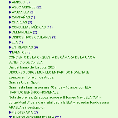
►
AMIGOS
(3)
►
ASOCIACIONES
(22)
►
AYUDA ELA
(2)
►
CAMPAÑAS
(1)
►
CHARLAS
(3)
►
CONSULTAS MÉDICAS
(11)
►
DEMANDELA
(2)
►
DISPOSITIVOS OCULARES
(1)
►
ELA
(1)
►
ENTREVISTAS
(9)
▼
EVENTOS
(8)
CONCIERTO DE LA ORQUESTA DE CÁMARA DE LA UAX A
BENEFICIO DE ConELA
Día del barrio de 'La Jota' 2024
DISCURSO JORGE MURILLO EN PARTIDO HOMENAJE
Eventos en Torrejón de Ardoz
Gracias Urban Sport
Gran fiesta familiar por mis 40 años y 10 años con ELA
I PARTIDO BENÉFICO-HOMENAJE
Nota de prensa: Zaragoza acoge el II Torneo NavidELA “API –
Jorge Murillo” para dar visibilidad a la ELA y recaudar fondos para
ARAELA e investigación
►
FISIOTERAPIA
(7)
▼
JUNTOS VENCEREMOS ELA
(21)