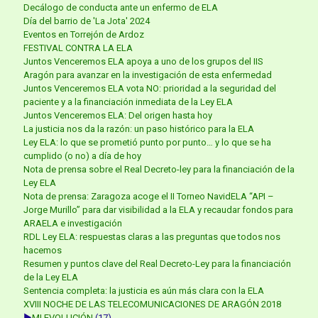
Decálogo de conducta ante un enfermo de ELA
Día del barrio de 'La Jota' 2024
Eventos en Torrejón de Ardoz
FESTIVAL CONTRA LA ELA
Juntos Venceremos ELA apoya a uno de los grupos del IIS
Aragón para avanzar en la investigación de esta enfermedad
Juntos Venceremos ELA vota NO: prioridad a la seguridad del
paciente y a la financiación inmediata de la Ley ELA
Juntos Venceremos ELA: Del origen hasta hoy
La justicia nos da la razón: un paso histórico para la ELA
Ley ELA: lo que se prometió punto por punto… y lo que se ha
cumplido (o no) a día de hoy
Nota de prensa sobre el Real Decreto-ley para la financiación de la
Ley ELA
Nota de prensa: Zaragoza acoge el II Torneo NavidELA “API –
Jorge Murillo” para dar visibilidad a la ELA y recaudar fondos para
ARAELA e investigación
RDL Ley ELA: respuestas claras a las preguntas que todos nos
hacemos
Resumen y puntos clave del Real Decreto-Ley para la financiación
de la Ley ELA
Sentencia completa: la justicia es aún más clara con la ELA
XVIII NOCHE DE LAS TELECOMUNICACIONES DE ARAGÓN 2018
►
MI EVOLUCIÓN
(17)