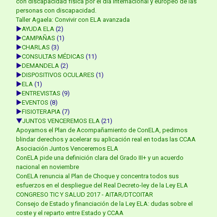
con discapacidad física por el día internacional y europeo de las
personas con discapacidad.
Taller Agaela: Convivir con ELA avanzada
►
AYUDA ELA
(2)
►
CAMPAÑAS
(1)
►
CHARLAS
(3)
►
CONSULTAS MÉDICAS
(11)
►
DEMANDELA
(2)
►
DISPOSITIVOS OCULARES
(1)
►
ELA
(1)
►
ENTREVISTAS
(9)
►
EVENTOS
(8)
►
FISIOTERAPIA
(7)
▼
JUNTOS VENCEREMOS ELA
(21)
Apoyamos el Plan de Acompañamiento de ConELA, pedimos
blindar derechos y acelerar su aplicación real en todas las CCAA
Asociación Juntos Venceremos ELA
ConELA pide una definición clara del Grado III+ y un acuerdo
nacional en noviembre
ConELA renuncia al Plan de Choque y concentra todos sus
esfuerzos en el despliegue del Real Decreto-ley de la Ley ELA
CONGRESO TIC Y SALUD 2017 - AITAR/DTCOITAR
Consejo de Estado y financiación de la Ley ELA: dudas sobre el
coste y el reparto entre Estado y CCAA