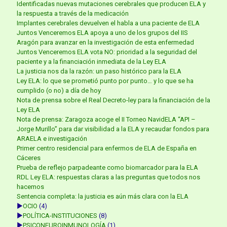
Identificadas nuevas mutaciones cerebrales que producen ELA y
la respuesta a través de la medicación
Implantes cerebrales devuelven el habla a una paciente de ELA
Juntos Venceremos ELA apoya a uno de los grupos del IIS
Aragón para avanzar en la investigación de esta enfermedad
Juntos Venceremos ELA vota NO: prioridad a la seguridad del
paciente y a la financiación inmediata de la Ley ELA
La justicia nos da la razón: un paso histórico para la ELA
Ley ELA: lo que se prometió punto por punto… y lo que se ha
cumplido (o no) a día de hoy
Nota de prensa sobre el Real Decreto-ley para la financiación de la
Ley ELA
Nota de prensa: Zaragoza acoge el II Torneo NavidELA “API –
Jorge Murillo” para dar visibilidad a la ELA y recaudar fondos para
ARAELA e investigación
Primer centro residencial para enfermos de ELA de España en
Cáceres
Prueba de reflejo parpadeante como biomarcador para la ELA
RDL Ley ELA: respuestas claras a las preguntas que todos nos
hacemos
Sentencia completa: la justicia es aún más clara con la ELA
►
OCIO
(4)
►
POLÍTICA-INSTITUCIONES
(8)
►
PSICONEUROINMUNOLOGÍA
(1)