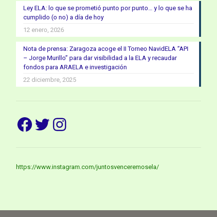
Ley ELA: lo que se prometió punto por punto… y lo que se ha
cumplido (o no) a día de hoy
12 enero, 2026
Nota de prensa: Zaragoza acoge el II Torneo NavidELA “API
– Jorge Murillo” para dar visibilidad a la ELA y recaudar
fondos para ARAELA e investigación
22 diciembre, 2025
Facebook
Twitter
Instagram
https://www.instagram.com/juntosvenceremosela/