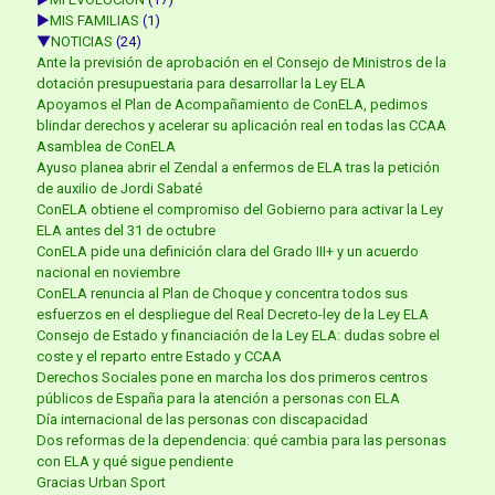
►
MIS FAMILIAS
(1)
▼
NOTICIAS
(24)
Ante la previsión de aprobación en el Consejo de Ministros de la
dotación presupuestaria para desarrollar la Ley ELA
Apoyamos el Plan de Acompañamiento de ConELA, pedimos
blindar derechos y acelerar su aplicación real en todas las CCAA
Asamblea de ConELA
Ayuso planea abrir el Zendal a enfermos de ELA tras la petición
de auxilio de Jordi Sabaté
ConELA obtiene el compromiso del Gobierno para activar la Ley
ELA antes del 31 de octubre
ConELA pide una definición clara del Grado III+ y un acuerdo
nacional en noviembre
ConELA renuncia al Plan de Choque y concentra todos sus
esfuerzos en el despliegue del Real Decreto-ley de la Ley ELA
Consejo de Estado y financiación de la Ley ELA: dudas sobre el
coste y el reparto entre Estado y CCAA
Derechos Sociales pone en marcha los dos primeros centros
públicos de España para la atención a personas con ELA
Día internacional de las personas con discapacidad
Dos reformas de la dependencia: qué cambia para las personas
con ELA y qué sigue pendiente
Gracias Urban Sport