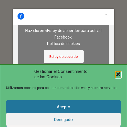
Haz clic en «Estoy de acuerdo» para activar
Facebook
Política de cookies
Estoy de acuerdo
Gestionar el Consentimiento
de las Cookies
Utilizamos cookies para optimizar nuestro sitio web y nuestro servicio.
Acepto
© 2016 juntosvenceremosela.com. All Rights Reserved.
Denegado