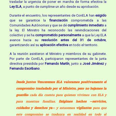
trasladar la urgencia de poner en marcha de forma efectiva la
Ley ELA
, a punto de cumplirse un año desde su aprobación.
Durante el encuentro, los representantes de ConELA han
exigido
que se garantice la
financiación
comprometida a las
Comunidades Autónomas y que se dé
cumplimiento inmediato
a
la ley. El Ministro ha reconocido las reivindicaciones del
colectivo y se ha
comprometido personalmente
a que la Ley ELA
avance hacia su
resolución antes del 31 de octubre
,
garantizando así su
aplicación efectiva
en todo el territorio.
A la reunión asistieron el Ministro y miembros de su gabinete.
Por parte de ConELA, participaron representantes de la junta
directiva presidida por
Fernando Martín
, junto a
José Jiménez
y
Fernando Escribano
.
Desde Juntos Venceremos ELA valoramos positivamente el
compromiso trasladado por el Ministro, pero no bajamos la
guardia:
cada día cuenta para quienes vivimos con ELA y
para nuestras familias.
Exigimos hechos —servicios,
cuidados y derechos ya—
y estaremos
vigilantes
para que
este compromiso se traduzca en realidad en todo el