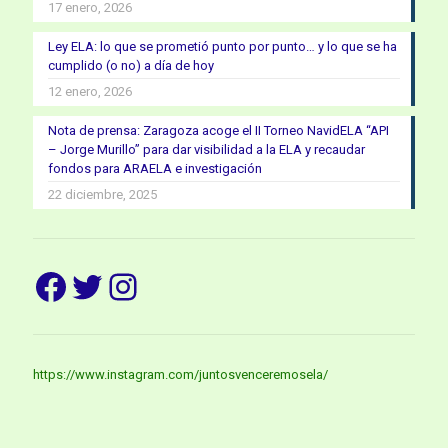
17 enero, 2026
Ley ELA: lo que se prometió punto por punto… y lo que se ha
cumplido (o no) a día de hoy
12 enero, 2026
Nota de prensa: Zaragoza acoge el II Torneo NavidELA “API
– Jorge Murillo” para dar visibilidad a la ELA y recaudar
fondos para ARAELA e investigación
22 diciembre, 2025
Facebook
Twitter
Instagram
https://www.instagram.com/juntosvenceremosela/