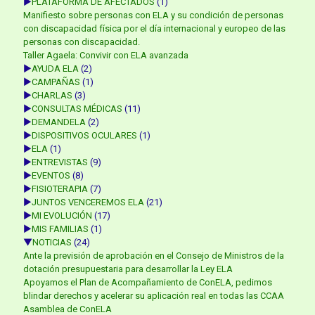
►
PLATAFORMA DE AFECTADOS
(1)
Manifiesto sobre personas con ELA y su condición de personas
con discapacidad física por el día internacional y europeo de las
personas con discapacidad.
Taller Agaela: Convivir con ELA avanzada
►
AYUDA ELA
(2)
►
CAMPAÑAS
(1)
►
CHARLAS
(3)
►
CONSULTAS MÉDICAS
(11)
►
DEMANDELA
(2)
►
DISPOSITIVOS OCULARES
(1)
►
ELA
(1)
►
ENTREVISTAS
(9)
►
EVENTOS
(8)
►
FISIOTERAPIA
(7)
►
JUNTOS VENCEREMOS ELA
(21)
►
MI EVOLUCIÓN
(17)
►
MIS FAMILIAS
(1)
▼
NOTICIAS
(24)
Ante la previsión de aprobación en el Consejo de Ministros de la
dotación presupuestaria para desarrollar la Ley ELA
Apoyamos el Plan de Acompañamiento de ConELA, pedimos
blindar derechos y acelerar su aplicación real en todas las CCAA
Asamblea de ConELA