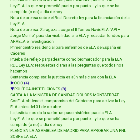
Ley ELA: lo que se prometió punto por punto… y lo que se ha
cumplido (o no) a día de hoy
Nota de prensa sobre el Real Decreto-ley para la financiación de la
Ley ELA
Nota de prensa: Zaragoza acoge el II Torneo NavidELA “API –
Jorge Murillo” para dar visibilidad a la ELA y recaudar fondos para
ARAELA e investigación
Primer centro residencial para enfermos de ELA de España en
Cáceres
Prueba de reflejo parpadeante como biomarcador para la ELA
RDL Ley ELA: respuestas claras a las preguntas que todos nos
hacemos
Sentencia completa: la justicia es aún más clara con la ELA
►
OCIO
(4)
▼
POLÍTICA-INSTITUCIONES
(8)
CARTA A LA MINISTRA DE SANIDAD DOLORS MONTSERRAT
ConELA obtiene el compromiso del Gobierno para activar la Ley
ELA antes del 31 de octubre
La justicia nos da la razón: un paso histórico para la ELA
Ley ELA: lo que se prometió punto por punto… y lo que se ha
cumplido (o no) a día de hoy
PLENO EN LA ASAMBLEA DE MADRID PARA APROBAR UNA PNL
SOBRE LA ELA