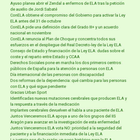
Ayuso planea abrir el Zendal a enfermos de ELA tras la petición
de auxilio de Jordi Sabaté
ConELA obtiene el compromiso del Gobierno para activar la Ley
ELA antes del 31 de octubre
ConELA pide una definición clara del Grado III+ y un acuerdo
nacional en noviembre
ConELA renuncia al Plan de Choque y concentra todos sus
esfuerzos en el despliegue del Real Decreto-ley de la Ley ELA
Consejo de Estado y financiación de la Ley ELA: dudas sobre el
coste y el reparto entre Estado y CCAA
Derechos Sociales pone en marcha los dos primeros centros
públicos de España para la atención a personas con ELA
Día internacional de las personas con discapacidad
Dos reformas de la dependencia: qué cambia para las personas
con ELA y qué sigue pendiente
Gracias Urban Sport
Identificadas nuevas mutaciones cerebrales que producen ELA y
la respuesta a través de la medicación
Implantes cerebrales devuelven el habla a una paciente de ELA
Juntos Venceremos ELA apoya a uno de los grupos del IIS
Aragón para avanzar en la investigación de esta enfermedad
Juntos Venceremos ELA vota NO: prioridad a la seguridad del
paciente y a la financiación inmediata de la Ley ELA
La justicia nos da la razón: un paso histórico para la ELA