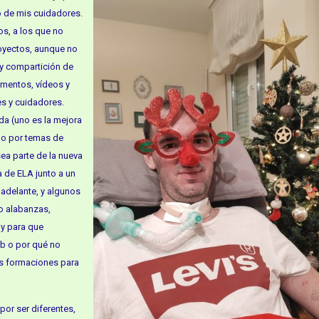
do de mis cuidadores.
os, a los que no
royectos, aunque no
 y compartición de
umentos, vídeos y
es y cuidadores.
da (uno es la mejora
rlo por temas de
ea parte de la nueva
a de ELA junto a un
adelante, y algunos
o alabanzas,
 y para que
eb o por qué no
as formaciones para
por ser diferentes,