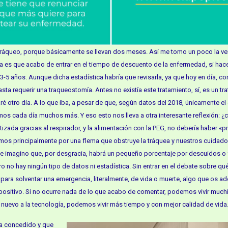
 tráqueo, porque básicamente se llevan dos meses. Así me tomo un poco la v
roma es que acabo de entrar en el tiempo de descuento de la enfermedad, si h
-5 años. Aunque dicha estadística habría que revisarla, ya que hoy en día, co
a requerir una traqueostomía. Antes no existía este tratamiento, sí, es un tr
é otro día. A lo que iba, a pesar de que, según datos del 2018, únicamente el
os cada día muchos más. Y eso esto nos lleva a otra interesante reflexión: ¿
tizada gracias al respirador, y la alimentación con la PEG, no debería haber «
os principalmente por una flema que obstruye la tráquea y nuestros cuidado
 Me imagino que, por desgracia, habrá un pequeño porcentaje por descuidos o 
 no hay ningún tipo de datos ni estadística. Sin entrar en el debate sobre qué
 para solventar una emergencia, literalmente, de vida o muerte, algo que os a
 positivo. Si no ocurre nada de lo que acabo de comentar, podemos vivir muc
 nuevo a la tecnología, podemos vivir más tiempo y con mejor calidad de vida
ha concedido y que