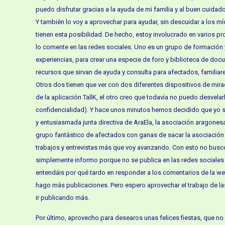
puedo disfrutar gracias a la ayuda de mi familia y al buen cuida
Y también lo voy a aprovechar para ayudar, sin descuidar a los mí
tienen esta posibilidad. De hecho, estoy involucrado en varios p
lo comente en las redes sociales. Uno es un grupo de formación
experiencias, para crear una especie de foro y biblioteca de doc
recursos que sirvan de ayuda y consulta para afectados, familiar
Otros dos tienen que ver con dos diferentes dispositivos de mira
de la aplicación TallK, el otro creo que todavía no puedo desvela
confidencialidad). Y hace unos minutos hemos decidido que yo s
y entusiasmada junta directiva de AraEla, la asociación aragones
grupo fantástico de afectados con ganas de sacar la asociación 
trabajos y entrevistas más que voy avanzando. Con esto no busc
simplemente informo porque no se publica en las redes sociales
entendáis por qué tardo en responder a los comentarios de la w
hago más publicaciones. Pero espero aprovechar el trabajo de l
ir publicando más.
Por último, aprovecho para desearos unas felices fiestas, que no 