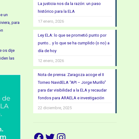
La justicia nos da la razón: un paso
histórico para la ELA
de un
17 enero, 2026
viera, para
ón
Ley ELA: lo que se prometió punto por
punto… y lo que se ha cumplido (o no) a
e os dije
día de hoy
iden las
12 enero, 2026
Nota de prensa: Zaragoza acoge el II
Torneo NavidELA “API – Jorge Murillo”
para dar visibilidad a la ELA y recaudar
fondos para ARAELA e investigación
22 diciembre, 2025
Facebook
Twitter
Instagram