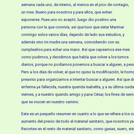
semana cada uno, de interno, al menos en el pico de contagio,
un mes. Bueno para nosotros y para ellos, que evitan
exponerse. Pues uno no aceptó, luego dio positivo una
persona con la que convivía, así que tuvo que estar Marimar
conmigo solos varios días, dejando de lado sus estudios, y
además vino mi madre una semana, coincidiendo con su
cumpleaños para echar una mano. Así que capeamos ese mes
como pudimos, y decidimos que había que volver a los turnos
diarios, porque no podíamos ponernos a buscar a alguien, a pesar
Pero a los días de volver, al que no quiso la modificación, le homo
preaviso para organizarnos e intentar buscar a alguien. Así que d
enferma ya fallecida, nuestra querida Isabelita, y a su última cuida
viernes, y a nuestro querido amigo y pana César, los fines de s
que se crucen en nuestro camino.
Este es un pequeño resumen en cuanto a lo que se refiere a los c
aumento del precio de todo el material sanitario, que nosotros y
Recortes en el resto de material sanitario, como gasas, suero, si