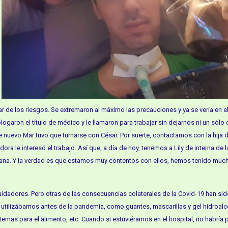
 de los riesgos. Se extremaron al máximo las precauciones y ya se vería en el
logaron el título de médico y le llamaron para trabajar sin dejarnos ni un sólo 
e nuevo Mar tuvo que turnarse con César. Por suerte, contactamos con la hija 
dora le interesó el trabajo. Así que, a día de hoy, tenemos a Lily de interna de 
emana. Y la verdad es que estamos muy contentos con ellos, hemos tenido much
uidadores. Pero otras de las consecuencias colaterales de la Covid-19 han sid
a utilizábamos antes de la pandemia, como guantes, mascarillas y gel hidroalc
stemas para el alimento, etc. Cuando si estuviéramos en el hospital, no habría