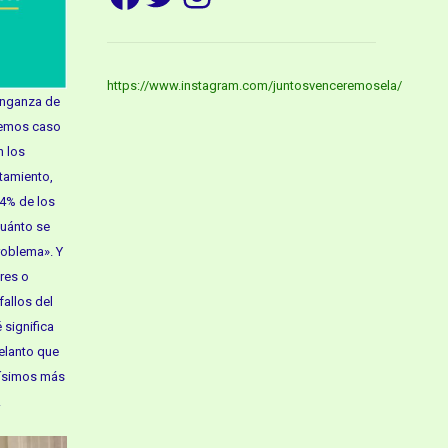
https://www.instagram.com/juntosvenceremosela/
enganza de
acemos caso
n los
atamiento,
 4% de los
cuánto se
problema». Y
res o
fallos del
 significa
delanto que
hísimos más
.