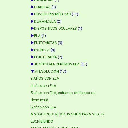
►
CHARLAS
(3)
►
CONSULTAS MÉDICAS
(11)
►
DEMANDELA
(2)
►
DISPOSITIVOS OCULARES
(1)
►
ELA
(1)
►
ENTREVISTAS
(9)
►
EVENTOS
(8)
►
FISIOTERAPIA
(7)
►
JUNTOS VENCEREMOS ELA
(21)
▼
MI EVOLUCIÓN
(17)
3 AÑOS CON ELA
4 años con ELA
5 años con ELA, entrando en tiempo de
descuento.
6 años con ELA
A VOSOTROS: MI MOTIVACIÓN PARA SEGUIR
ESCRIBIENDO