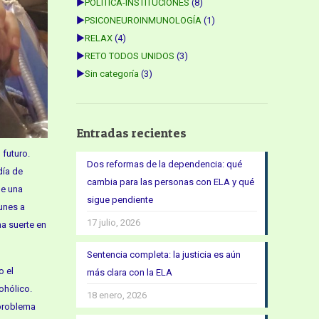
►
POLÍTICA-INSTITUCIONES
(8)
►
PSICONEUROINMUNOLOGÍA
(1)
►
RELAX
(4)
►
RETO TODOS UNIDOS
(3)
►
Sin categoría
(3)
Entradas recientes
 futuro.
Dos reformas de la dependencia: qué
día de
cambia para las personas con ELA y qué
de una
sigue pendiente
lunes a
17 julio, 2026
a suerte en
Sentencia completa: la justicia es aún
o el
más clara con la ELA
ohólico.
18 enero, 2026
 problema