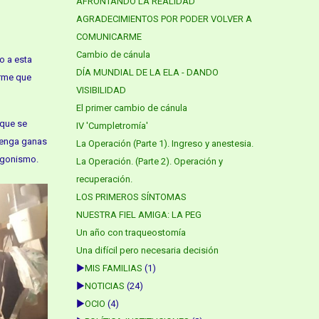
AFRONTANDO LA REALIDAD
AGRADECIMIENTOS POR PODER VOLVER A
COMUNICARME
Cambio de cánula
o a esta
DÍA MUNDIAL DE LA ELA - DANDO
irme que
VISIBILIDAD
El primer cambio de cánula
 que se
IV 'Cumpletromía'
 tenga ganas
La Operación (Parte 1). Ingreso y anestesia.
tagonismo.
La Operación. (Parte 2). Operación y
recuperación.
LOS PRIMEROS SÍNTOMAS
NUESTRA FIEL AMIGA: LA PEG
Un año con traqueostomía
Una difícil pero necesaria decisión
►
MIS FAMILIAS
(1)
►
NOTICIAS
(24)
►
OCIO
(4)