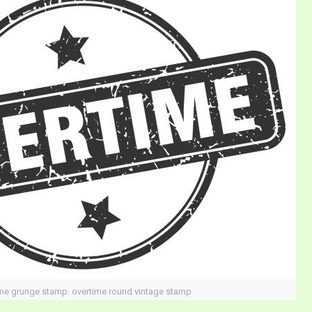
me grunge stamp. overtime round vintage stamp