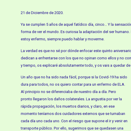
21 de Diciembre de 2020.
Ya se cumplen 5 años de aquel fatídico día, cinco… Y la sensació
forma de ver el mundo. Es curiosa la adaptación del ser humano.
estoy enfermo, siempre puedo hablar y moverme.
La verdad es que no sé por dónde enfocar este quinto aniversar
dedican a enfrentarse con los que no opinan como ellos y no cont
y tiempo, os explicaré absolutamente todo, y os vais a quedar d
Un año que no ha sido nada fácil, porque si la Covid-19 ha sido
dura para todos, no os quiero contar para un enfermo de ELA.
Al principio no se diferenciaba de nuestro día a día. Pero
pronto llegaron los daños colaterales. La angustia por ver la
rápida propagación, los muertos diarios, y claro, en ese
momento teníamos dos cuidadores externos que se turnaban
cada día uno cada uno. Con el riesgo que supone el ir y venir en
transporte público. Por ello, sugerimos que se quedasen una