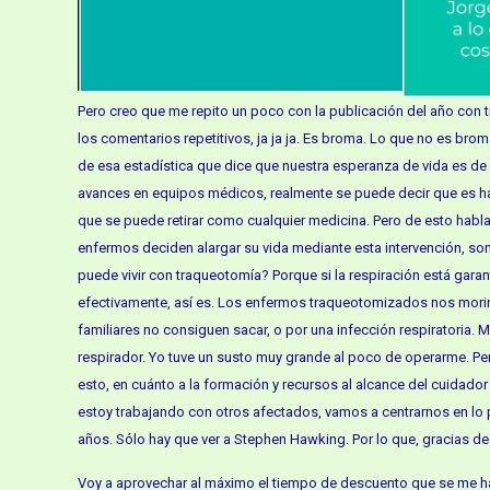
Pero creo que me repito un poco con la publicación del año con
los comentarios repetitivos, ja ja ja. Es broma. Lo que no es b
de esa estadística que dice que nuestra esperanza de vida es de 3
avances en equipos médicos, realmente se puede decir que es hast
que se puede retirar como cualquier medicina. Pero de esto hablar
enfermos deciden alargar su vida mediante esta intervención, som
puede vivir con traqueotomía? Porque si la respiración está garan
efectivamente, así es. Los enfermos traqueotomizados nos morim
familiares no consiguen sacar, o por una infección respiratoria.
respirador. Yo tuve un susto muy grande al poco de operarme. Pero
esto, en cuánto a la formación y recursos al alcance del cuidador
estoy trabajando con otros afectados, vamos a centrarnos en lo
años. Sólo hay que ver a Stephen Hawking. Por lo que, gracias de
Voy a aprovechar al máximo el tiempo de descuento que se me 