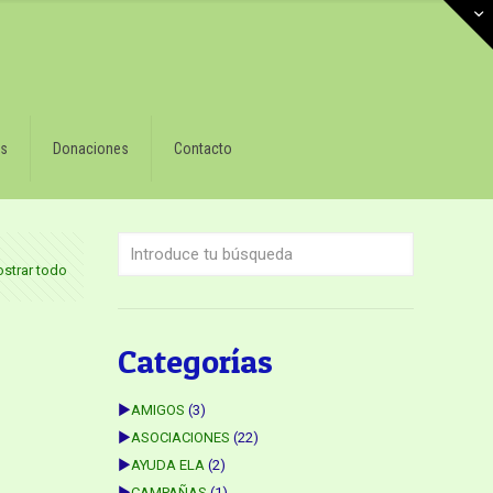
s
Donaciones
Contacto
strar todo
Categorías
►
AMIGOS
(3)
►
ASOCIACIONES
(22)
►
AYUDA ELA
(2)
►
CAMPAÑAS
(1)