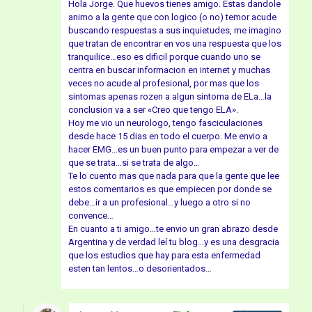
Hola Jorge. Que huevos tienes amigo. Estas dandole
animo a la gente que con logico (o no) temor acude
buscando respuestas a sus inquietudes, me imagino
que tratan de encontrar en vos una respuesta que los
tranquilice…eso es dificil porque cuando uno se
centra en buscar informacion en internet y muchas
veces no acude al profesional, por mas que los
sintomas apenas rozen a algun sintoma de ELa…la
conclusion va a ser «Creo que tengo ELA».
Hoy me vio un neurologo, tengo fasciculaciones
desde hace 15 dias en todo el cuerpo. Me envio a
hacer EMG…es un buen punto para empezar a ver de
que se trata…si se trata de algo…
Te lo cuento mas que nada para que la gente que lee
estos comentarios es que empiecen por donde se
debe…ir a un profesional…y luego a otro si no
convence…
En cuanto a ti amigo…te envio un gran abrazo desde
Argentina y de verdad leí tu blog…y es una desgracia
que los estudios que hay para esta enfermedad
esten tan lentos…o desorientados…