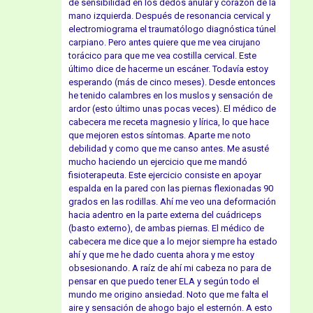
de sensibilidad en los dedos anular y corazón de la
mano izquierda. Después de resonancia cervical y
electromiograma el traumatólogo diagnóstica túnel
carpiano. Pero antes quiere que me vea cirujano
torácico para que me vea costilla cervical. Este
último dice de hacerme un escáner. Todavía estoy
esperando (más de cinco meses). Desde entonces
he tenido calambres en los muslos y sensación de
ardor (esto último unas pocas veces). El médico de
cabecera me receta magnesio y lírica, lo que hace
que mejoren estos síntomas. Aparte me noto
debilidad y como que me canso antes. Me asusté
mucho haciendo un ejercicio que me mandó
fisioterapeuta. Este ejercicio consiste en apoyar
espalda en la pared con las piernas flexionadas 90
grados en las rodillas. Ahí me veo una deformación
hacia adentro en la parte externa del cuádriceps
(basto externo), de ambas piernas. El médico de
cabecera me dice que a lo mejor siempre ha estado
ahí y que me he dado cuenta ahora y me estoy
obsesionando. A raíz de ahí mi cabeza no para de
pensar en que puedo tener ELA y según todo el
mundo me origino ansiedad. Noto que me falta el
aire y sensación de ahogo bajo el esternón. A esto