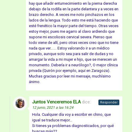
hay que añadir entumecimiento en la pierna derecha
debajo de la rodilla en la parte delantera y a veces en
brazo derecho. A veces me noto pinchazos en los
lados de la lengua. Todo esto me está haciendo que
esté frenético la mayor parte del tiempo. Otras veces
estoy mejor, pues me agarro al clavo ardiendo que
supone mi escoliosis cervical severa. Pienso que
todo viene de allí, pero otras veces creo que no tiene
nada que ver……. Estoy valorando ir a un médico
privado, aunque solo sea para salir de dudas y no
amargar la vida a mi mujer e hijo, que se merecen un
monumento. Debería ir a neurólogo?, O mejor clínica
privada (Quirón por ejemplo, aquí en Zaragoza).
Muchas gracias por leer mi mensaje, muchísimo
ánimo.
Juntos Venceremos ELA
dice:
Responder
12 junio, 2021 a las 16:24
Hola. Cualquier día voy a escribir en chino, que
igual se traduce mejor…
Si tienes ya problemas diagnosticados, por qué
buscas más??