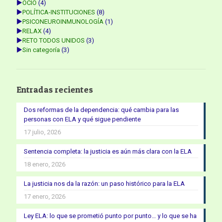
►
OCIO
(4)
►
POLÍTICA-INSTITUCIONES
(8)
►
PSICONEUROINMUNOLOGÍA
(1)
►
RELAX
(4)
►
RETO TODOS UNIDOS
(3)
►
Sin categoría
(3)
Entradas recientes
Dos reformas de la dependencia: qué cambia para las
personas con ELA y qué sigue pendiente
17 julio, 2026
Sentencia completa: la justicia es aún más clara con la ELA
18 enero, 2026
La justicia nos da la razón: un paso histórico para la ELA
17 enero, 2026
Ley ELA: lo que se prometió punto por punto… y lo que se ha