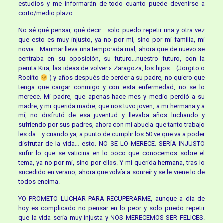
estudios y me informarán de todo cuanto puede devenirse a
corto/medio plazo.
No sé qué pensar, qué decir… solo puedo repetir una y otra vez
que esto es muy injusto, ya no por mí, sino por mi familia, mi
novia… Marimar lleva una temporada mal, ahora que de nuevo se
centraba en su oposición, su futuro…nuestro futuro, con la
perrita Kira, las ideas de volver a Zaragoza, los hijos… (Jorgito o
Rociíto
) y años después de perder a su padre, no quiero que
tenga que cargar conmigo y con esta enfermedad, no se lo
merece. Mi padre, que apenas hace mes y medio perdió a su
madre, y mi querida madre, que nos tuvo joven, a mi hermana y a
mí, no disfrutó de esa juventud y llevaba años luchando y
sufriendo por sus padres, ahora con mi abuela que tanto trabajo
les da… y cuando ya, a punto de cumplir los 50 ve que va a poder
disfrutar de la vida… esto. NO SE LO MERECE. SERÍA INJUSTO
sufrir lo que se vaticina en lo poco que conocemos sobre el
tema, ya no por mí, sino por ellos. Y mi querida hermana, tras lo
sucedido en verano, ahora que volvía a sonreír y se le viene lo de
todos encima.
YO PROMETO LUCHAR PARA RECUPERARME, aunque a día de
hoy es complicado no pensar en lo peor y solo puedo repetir
que la vida sería muy injusta y NOS MERECEMOS SER FELICES.