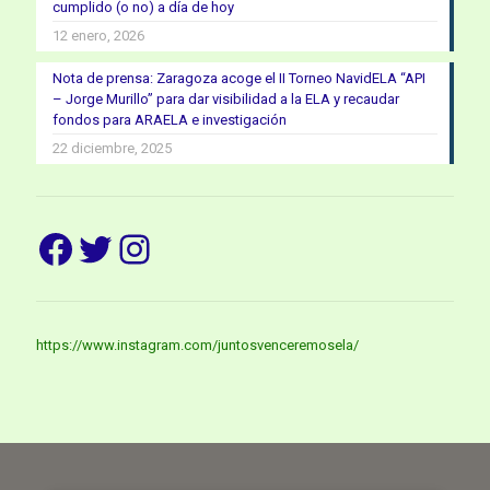
cumplido (o no) a día de hoy
12 enero, 2026
Nota de prensa: Zaragoza acoge el II Torneo NavidELA “API
– Jorge Murillo” para dar visibilidad a la ELA y recaudar
fondos para ARAELA e investigación
22 diciembre, 2025
Facebook
Twitter
Instagram
https://www.instagram.com/juntosvenceremosela/