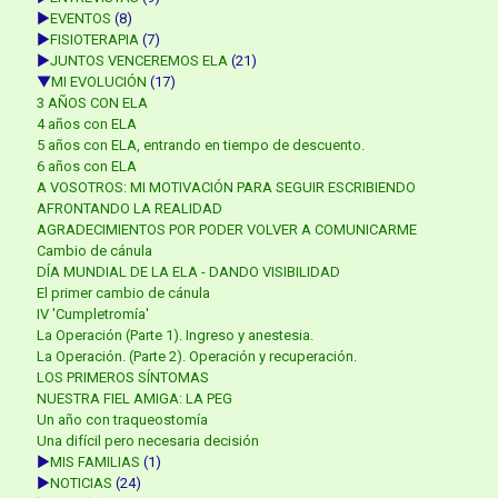
►
EVENTOS
(8)
►
FISIOTERAPIA
(7)
►
JUNTOS VENCEREMOS ELA
(21)
▼
MI EVOLUCIÓN
(17)
3 AÑOS CON ELA
4 años con ELA
5 años con ELA, entrando en tiempo de descuento.
6 años con ELA
A VOSOTROS: MI MOTIVACIÓN PARA SEGUIR ESCRIBIENDO
AFRONTANDO LA REALIDAD
AGRADECIMIENTOS POR PODER VOLVER A COMUNICARME
Cambio de cánula
DÍA MUNDIAL DE LA ELA - DANDO VISIBILIDAD
El primer cambio de cánula
IV 'Cumpletromía'
La Operación (Parte 1). Ingreso y anestesia.
La Operación. (Parte 2). Operación y recuperación.
LOS PRIMEROS SÍNTOMAS
NUESTRA FIEL AMIGA: LA PEG
Un año con traqueostomía
Una difícil pero necesaria decisión
►
MIS FAMILIAS
(1)
►
NOTICIAS
(24)