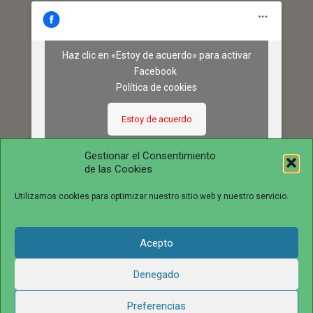
Haz clic en «Estoy de acuerdo» para activar
Facebook
Política de cookies
Estoy de acuerdo
Gestionar el Consentimiento
de las Cookies
Utilizamos cookies para optimizar nuestro sitio web y nuestro servicio.
Acepto
© 2016 juntosvenceremosela.com. All Rights Reserved.
Denegado
Preferencias