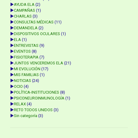
►
AYUDA ELA
(2)
►
CAMPAÑAS
(1)
►
CHARLAS
(3)
►
CONSULTAS MÉDICAS
(11)
►
DEMANDELA
(2)
►
DISPOSITIVOS OCULARES
(1)
►
ELA
(1)
►
ENTREVISTAS
(9)
►
EVENTOS
(8)
►
FISIOTERAPIA
(7)
►
JUNTOS VENCEREMOS ELA
(21)
►
MI EVOLUCIÓN
(17)
►
MIS FAMILIAS
(1)
►
NOTICIAS
(24)
►
OCIO
(4)
►
POLÍTICA-INSTITUCIONES
(8)
►
PSICONEUROINMUNOLOGÍA
(1)
►
RELAX
(4)
►
RETO TODOS UNIDOS
(3)
►
Sin categoría
(3)