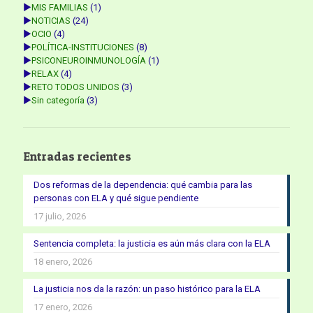
►
MIS FAMILIAS
(1)
►
NOTICIAS
(24)
►
OCIO
(4)
►
POLÍTICA-INSTITUCIONES
(8)
►
PSICONEUROINMUNOLOGÍA
(1)
►
RELAX
(4)
►
RETO TODOS UNIDOS
(3)
►
Sin categoría
(3)
Entradas recientes
Dos reformas de la dependencia: qué cambia para las
personas con ELA y qué sigue pendiente
17 julio, 2026
Sentencia completa: la justicia es aún más clara con la ELA
18 enero, 2026
La justicia nos da la razón: un paso histórico para la ELA
17 enero, 2026