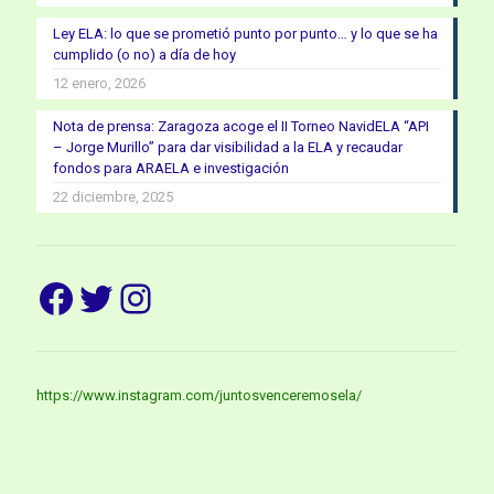
Ley ELA: lo que se prometió punto por punto… y lo que se ha
cumplido (o no) a día de hoy
12 enero, 2026
Nota de prensa: Zaragoza acoge el II Torneo NavidELA “API
– Jorge Murillo” para dar visibilidad a la ELA y recaudar
fondos para ARAELA e investigación
22 diciembre, 2025
Facebook
Twitter
Instagram
https://www.instagram.com/juntosvenceremosela/