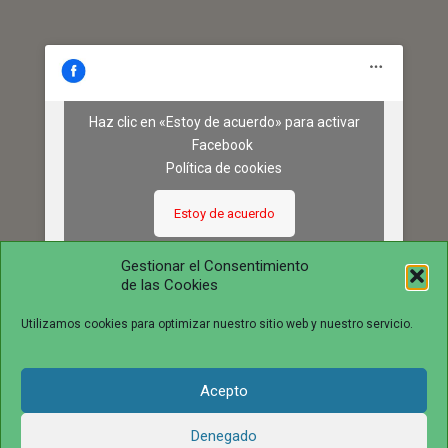
Haz clic en «Estoy de acuerdo» para activar
Facebook
Política de cookies
Estoy de acuerdo
Gestionar el Consentimiento
de las Cookies
Utilizamos cookies para optimizar nuestro sitio web y nuestro servicio.
Acepto
© 2016 juntosvenceremosela.com. All Rights Reserved.
Denegado