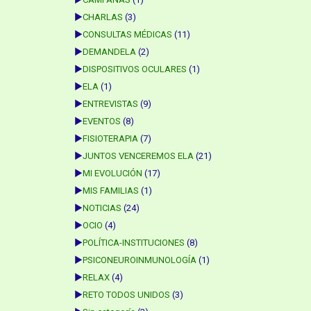
►
CHARLAS
(3)
►
CONSULTAS MÉDICAS
(11)
►
DEMANDELA
(2)
►
DISPOSITIVOS OCULARES
(1)
►
ELA
(1)
►
ENTREVISTAS
(9)
►
EVENTOS
(8)
►
FISIOTERAPIA
(7)
►
JUNTOS VENCEREMOS ELA
(21)
►
MI EVOLUCIÓN
(17)
►
MIS FAMILIAS
(1)
►
NOTICIAS
(24)
►
OCIO
(4)
►
POLÍTICA-INSTITUCIONES
(8)
►
PSICONEUROINMUNOLOGÍA
(1)
►
RELAX
(4)
►
RETO TODOS UNIDOS
(3)