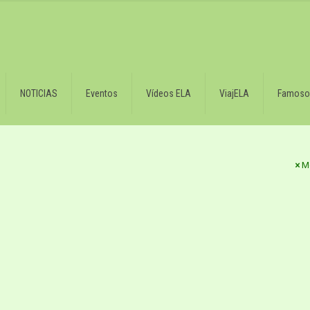
NOTICIAS
Eventos
Vídeos ELA
ViajELA
Famoso
M