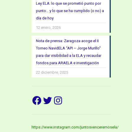
Ley ELA: lo que se prometió punto por
punto… y lo que se ha cumplido (o no) a
día de hoy
12 enero, 2026
Nota de prensa: Zaragoza acoge el II
Torneo NavidELA “API – Jorge Murillo”
para dar visibilidad a la ELA y recaudar
fondos para ARAELA e investigación
22 diciembre, 2025
Facebook
Twitter
Instagram
https://www.instagram.com/juntosvenceremosela/