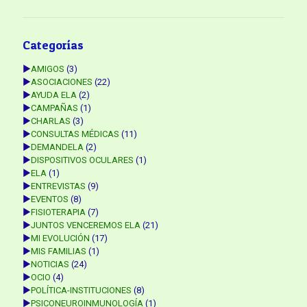
Categorías
►
AMIGOS
(3)
►
ASOCIACIONES
(22)
►
AYUDA ELA
(2)
►
CAMPAÑAS
(1)
►
CHARLAS
(3)
►
CONSULTAS MÉDICAS
(11)
►
DEMANDELA
(2)
►
DISPOSITIVOS OCULARES
(1)
►
ELA
(1)
►
ENTREVISTAS
(9)
►
EVENTOS
(8)
►
FISIOTERAPIA
(7)
►
JUNTOS VENCEREMOS ELA
(21)
►
MI EVOLUCIÓN
(17)
►
MIS FAMILIAS
(1)
►
NOTICIAS
(24)
►
OCIO
(4)
►
POLÍTICA-INSTITUCIONES
(8)
►
PSICONEUROINMUNOLOGÍA
(1)