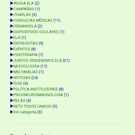
►
AYUDA ELA
(2)
►
CAMPAÑAS
(1)
►
CHARLAS
(3)
►
CONSULTAS MÉDICAS
(11)
►
DEMANDELA
(2)
►
DISPOSITIVOS OCULARES
(1)
►
ELA
(1)
►
ENTREVISTAS
(9)
►
EVENTOS
(8)
►
FISIOTERAPIA
(7)
►
JUNTOS VENCEREMOS ELA
(21)
►
MI EVOLUCIÓN
(17)
►
MIS FAMILIAS
(1)
►
NOTICIAS
(24)
►
OCIO
(4)
►
POLÍTICA-INSTITUCIONES
(8)
►
PSICONEUROINMUNOLOGÍA
(1)
►
RELAX
(4)
►
RETO TODOS UNIDOS
(3)
►
Sin categoría
(3)