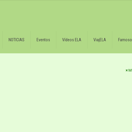
NOTICIAS
Eventos
Vídeos ELA
ViajELA
Famoso
M