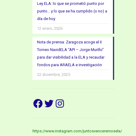
Ley ELA: lo que se prometió punto por
punto… y lo que se ha cumplido (o no) a
día de hoy
12 enero, 2026
Nota de prensa: Zaragoza acoge el II
Torneo NavidELA “API – Jorge Murillo”
para dar visibilidad a la ELA y recaudar
fondos para ARAELA e investigación
22 diciembre, 2025
Facebook
Twitter
Instagram
https://www.instagram.com/juntosvenceremosela/