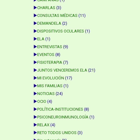
►
CHARLAS
(3)
►
CONSULTAS MÉDICAS
(11)
►
DEMANDELA
(2)
►
DISPOSITIVOS OCULARES
(1)
►
ELA
(1)
►
ENTREVISTAS
(9)
►
EVENTOS
(8)
►
FISIOTERAPIA
(7)
►
JUNTOS VENCEREMOS ELA
(21)
►
MI EVOLUCIÓN
(17)
►
MIS FAMILIAS
(1)
►
NOTICIAS
(24)
►
OCIO
(4)
►
POLÍTICA-INSTITUCIONES
(8)
►
PSICONEUROINMUNOLOGÍA
(1)
►
RELAX
(4)
►
RETO TODOS UNIDOS
(3)