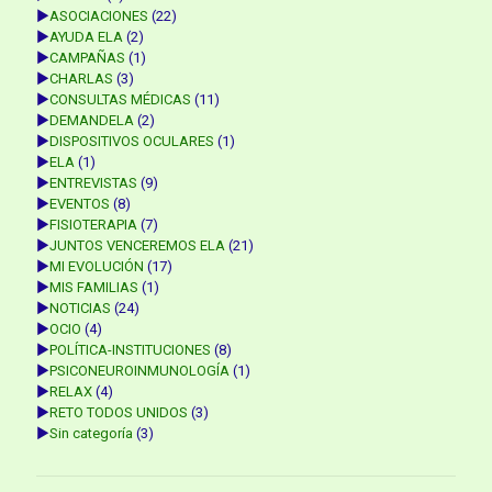
►
ASOCIACIONES
(22)
►
AYUDA ELA
(2)
►
CAMPAÑAS
(1)
►
CHARLAS
(3)
►
CONSULTAS MÉDICAS
(11)
►
DEMANDELA
(2)
►
DISPOSITIVOS OCULARES
(1)
►
ELA
(1)
►
ENTREVISTAS
(9)
►
EVENTOS
(8)
►
FISIOTERAPIA
(7)
►
JUNTOS VENCEREMOS ELA
(21)
►
MI EVOLUCIÓN
(17)
►
MIS FAMILIAS
(1)
►
NOTICIAS
(24)
►
OCIO
(4)
►
POLÍTICA-INSTITUCIONES
(8)
►
PSICONEUROINMUNOLOGÍA
(1)
►
RELAX
(4)
►
RETO TODOS UNIDOS
(3)
►
Sin categoría
(3)