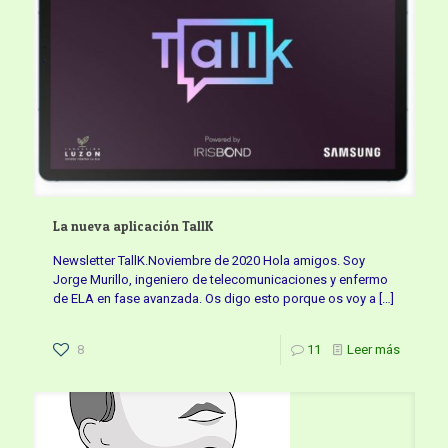
La nueva aplicación TallK
Newsletter TallK.Noviembre de 2020 Hola amigos. Soy
Jorge Murillo, ingeniero de telecomunicaciones y enfermo
de ELA en fase avanzada. Os digo esto porque os voy a
[…]
8
11
Leer más