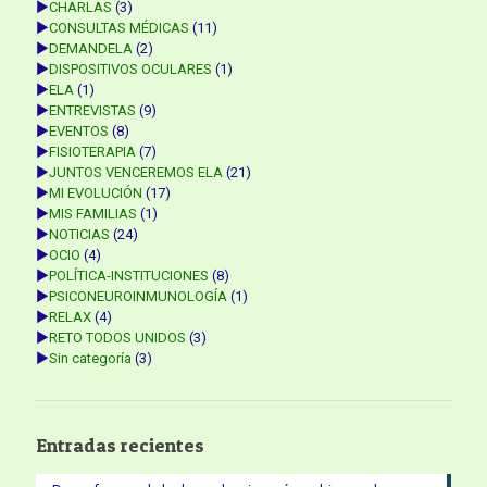
►
CHARLAS
(3)
►
CONSULTAS MÉDICAS
(11)
►
DEMANDELA
(2)
►
DISPOSITIVOS OCULARES
(1)
►
ELA
(1)
►
ENTREVISTAS
(9)
►
EVENTOS
(8)
►
FISIOTERAPIA
(7)
►
JUNTOS VENCEREMOS ELA
(21)
►
MI EVOLUCIÓN
(17)
►
MIS FAMILIAS
(1)
►
NOTICIAS
(24)
►
OCIO
(4)
►
POLÍTICA-INSTITUCIONES
(8)
►
PSICONEUROINMUNOLOGÍA
(1)
►
RELAX
(4)
►
RETO TODOS UNIDOS
(3)
►
Sin categoría
(3)
Entradas recientes