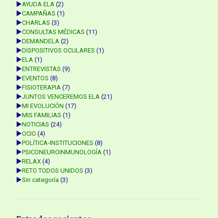
►
AYUDA ELA
(2)
►
CAMPAÑAS
(1)
►
CHARLAS
(3)
►
CONSULTAS MÉDICAS
(11)
►
DEMANDELA
(2)
►
DISPOSITIVOS OCULARES
(1)
►
ELA
(1)
►
ENTREVISTAS
(9)
►
EVENTOS
(8)
►
FISIOTERAPIA
(7)
►
JUNTOS VENCEREMOS ELA
(21)
►
MI EVOLUCIÓN
(17)
►
MIS FAMILIAS
(1)
►
NOTICIAS
(24)
►
OCIO
(4)
►
POLÍTICA-INSTITUCIONES
(8)
►
PSICONEUROINMUNOLOGÍA
(1)
►
RELAX
(4)
►
RETO TODOS UNIDOS
(3)
►
Sin categoría
(3)