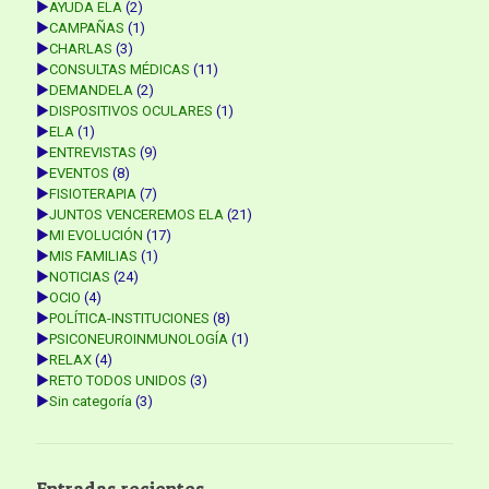
►
AYUDA ELA
(2)
►
CAMPAÑAS
(1)
►
CHARLAS
(3)
►
CONSULTAS MÉDICAS
(11)
►
DEMANDELA
(2)
►
DISPOSITIVOS OCULARES
(1)
►
ELA
(1)
►
ENTREVISTAS
(9)
►
EVENTOS
(8)
►
FISIOTERAPIA
(7)
►
JUNTOS VENCEREMOS ELA
(21)
►
MI EVOLUCIÓN
(17)
►
MIS FAMILIAS
(1)
►
NOTICIAS
(24)
►
OCIO
(4)
►
POLÍTICA-INSTITUCIONES
(8)
►
PSICONEUROINMUNOLOGÍA
(1)
►
RELAX
(4)
►
RETO TODOS UNIDOS
(3)
►
Sin categoría
(3)
Entradas recientes