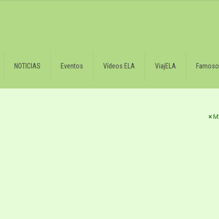
NOTICIAS
Eventos
Vídeos ELA
ViajELA
Famoso
M