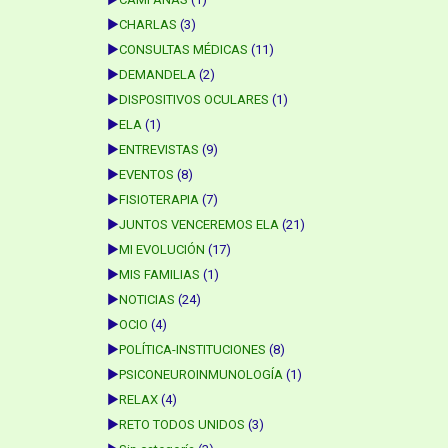
►
CHARLAS
(3)
►
CONSULTAS MÉDICAS
(11)
►
DEMANDELA
(2)
►
DISPOSITIVOS OCULARES
(1)
►
ELA
(1)
►
ENTREVISTAS
(9)
►
EVENTOS
(8)
►
FISIOTERAPIA
(7)
►
JUNTOS VENCEREMOS ELA
(21)
►
MI EVOLUCIÓN
(17)
►
MIS FAMILIAS
(1)
►
NOTICIAS
(24)
►
OCIO
(4)
►
POLÍTICA-INSTITUCIONES
(8)
►
PSICONEUROINMUNOLOGÍA
(1)
►
RELAX
(4)
►
RETO TODOS UNIDOS
(3)