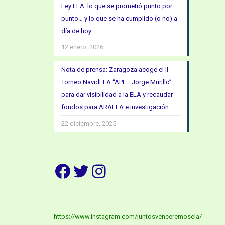
Ley ELA: lo que se prometió punto por
punto… y lo que se ha cumplido (o no) a
día de hoy
12 enero, 2026
Nota de prensa: Zaragoza acoge el II
Torneo NavidELA “API – Jorge Murillo”
para dar visibilidad a la ELA y recaudar
fondos para ARAELA e investigación
22 diciembre, 2025
Facebook
Twitter
Instagram
https://www.instagram.com/juntosvenceremosela/