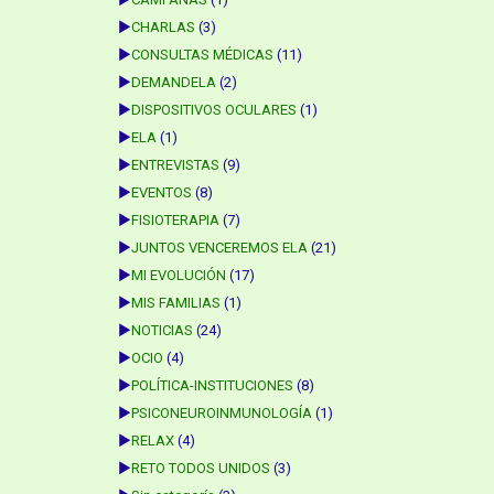
►
CHARLAS
(3)
►
CONSULTAS MÉDICAS
(11)
►
DEMANDELA
(2)
►
DISPOSITIVOS OCULARES
(1)
►
ELA
(1)
►
ENTREVISTAS
(9)
►
EVENTOS
(8)
►
FISIOTERAPIA
(7)
►
JUNTOS VENCEREMOS ELA
(21)
►
MI EVOLUCIÓN
(17)
►
MIS FAMILIAS
(1)
►
NOTICIAS
(24)
►
OCIO
(4)
►
POLÍTICA-INSTITUCIONES
(8)
►
PSICONEUROINMUNOLOGÍA
(1)
►
RELAX
(4)
►
RETO TODOS UNIDOS
(3)