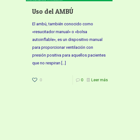
Uso del AMBÚ
El ambú, también conocido como
«resucitador manual» o «bolsa
autoinflable», es un dispositivo manual
para proporcionar ventilación con
presión positiva para aquellos pacientes
que no respiran
[…]
0
0
Leer más