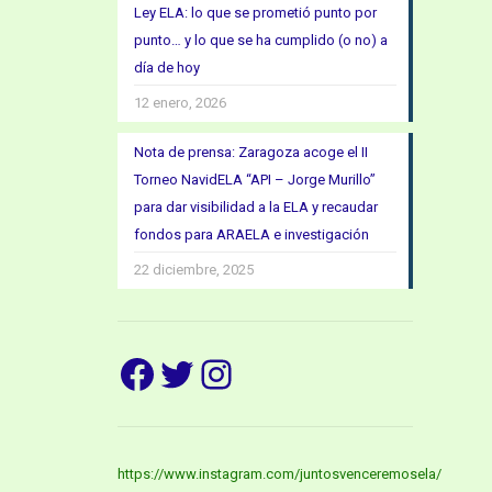
Ley ELA: lo que se prometió punto por
punto… y lo que se ha cumplido (o no) a
día de hoy
12 enero, 2026
Nota de prensa: Zaragoza acoge el II
Torneo NavidELA “API – Jorge Murillo”
para dar visibilidad a la ELA y recaudar
fondos para ARAELA e investigación
22 diciembre, 2025
Facebook
Twitter
Instagram
https://www.instagram.com/juntosvenceremosela/