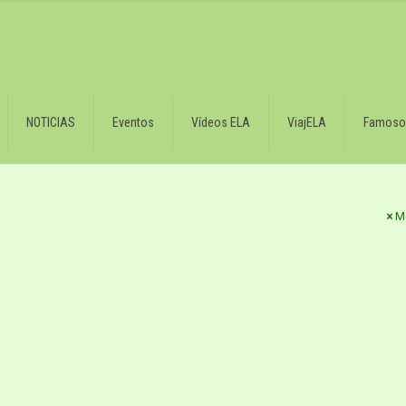
NOTICIAS
Eventos
Vídeos ELA
ViajELA
Famoso
M