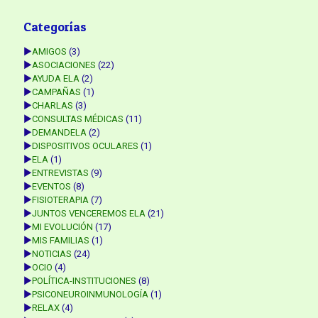
Categorías
►
AMIGOS
(3)
►
ASOCIACIONES
(22)
►
AYUDA ELA
(2)
►
CAMPAÑAS
(1)
►
CHARLAS
(3)
►
CONSULTAS MÉDICAS
(11)
►
DEMANDELA
(2)
►
DISPOSITIVOS OCULARES
(1)
►
ELA
(1)
►
ENTREVISTAS
(9)
►
EVENTOS
(8)
►
FISIOTERAPIA
(7)
►
JUNTOS VENCEREMOS ELA
(21)
►
MI EVOLUCIÓN
(17)
►
MIS FAMILIAS
(1)
►
NOTICIAS
(24)
►
OCIO
(4)
►
POLÍTICA-INSTITUCIONES
(8)
►
PSICONEUROINMUNOLOGÍA
(1)
►
RELAX
(4)