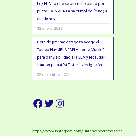
Ley ELA: lo que se prometió punto por
punto… y lo que se ha cumplido (o no) a
día de hoy
12 enero, 2026
Nota de prensa: Zaragoza acoge el II
Torneo NavidELA “API – Jorge Murillo”
para dar visibilidad a la ELA y recaudar
fondos para ARAELA e investigación
22 diciembre, 2025
Facebook
Twitter
Instagram
https://www.instagram.com/juntosvenceremosela/