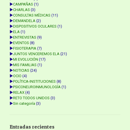
►
CAMPAÑAS
(1)
►
CHARLAS
(3)
►
CONSULTAS MÉDICAS
(11)
►
DEMANDELA
(2)
►
DISPOSITIVOS OCULARES
(1)
►
ELA
(1)
►
ENTREVISTAS
(9)
►
EVENTOS
(8)
►
FISIOTERAPIA
(7)
►
JUNTOS VENCEREMOS ELA
(21)
►
MI EVOLUCIÓN
(17)
►
MIS FAMILIAS
(1)
►
NOTICIAS
(24)
►
OCIO
(4)
►
POLÍTICA-INSTITUCIONES
(8)
►
PSICONEUROINMUNOLOGÍA
(1)
►
RELAX
(4)
►
RETO TODOS UNIDOS
(3)
►
Sin categoría
(3)
Entradas recientes