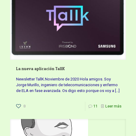
La nueva aplicación TallK
Newsletter TallK.Noviembre de 2020 Hola amigos. Soy
Jorge Murillo, ingeniero de telecomunicaciones y enfermo
de ELA en fase avanzada. Os digo esto porque os voy a
[…]
8
11
Leer más