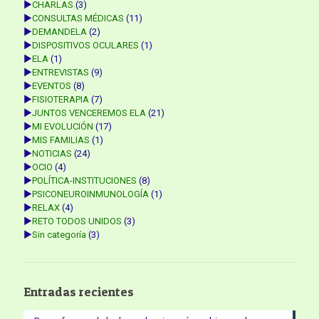
►
CHARLAS
(3)
►
CONSULTAS MÉDICAS
(11)
►
DEMANDELA
(2)
►
DISPOSITIVOS OCULARES
(1)
►
ELA
(1)
►
ENTREVISTAS
(9)
►
EVENTOS
(8)
►
FISIOTERAPIA
(7)
►
JUNTOS VENCEREMOS ELA
(21)
►
MI EVOLUCIÓN
(17)
►
MIS FAMILIAS
(1)
►
NOTICIAS
(24)
►
OCIO
(4)
►
POLÍTICA-INSTITUCIONES
(8)
►
PSICONEUROINMUNOLOGÍA
(1)
►
RELAX
(4)
►
RETO TODOS UNIDOS
(3)
►
Sin categoría
(3)
Entradas recientes