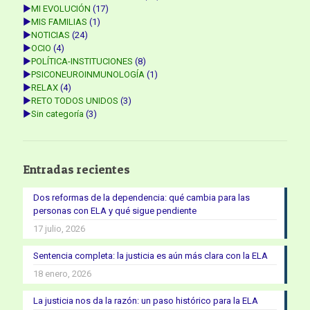
►
MI EVOLUCIÓN
(17)
►
MIS FAMILIAS
(1)
►
NOTICIAS
(24)
►
OCIO
(4)
►
POLÍTICA-INSTITUCIONES
(8)
►
PSICONEUROINMUNOLOGÍA
(1)
►
RELAX
(4)
►
RETO TODOS UNIDOS
(3)
►
Sin categoría
(3)
Entradas recientes
Dos reformas de la dependencia: qué cambia para las
personas con ELA y qué sigue pendiente
17 julio, 2026
Sentencia completa: la justicia es aún más clara con la ELA
18 enero, 2026
La justicia nos da la razón: un paso histórico para la ELA