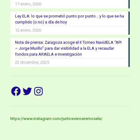
17 enero, 2026
Ley ELA: lo que se prometió punto por punto… y lo que se ha
cumplido (o no) a día de hoy
12 enero, 2026
Nota de prensa: Zaragoza acoge el II Torneo NavidELA “API
– Jorge Murillo” para dar visibilidad a la ELA y recaudar
fondos para ARAELA e investigación
22 diciembre, 2025
Facebook
Twitter
Instagram
https://www.instagram.com/juntosvenceremosela/