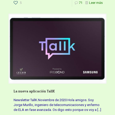
5
71
Leer más
La nueva aplicación TallK
Newsletter TallK.Noviembre de 2020 Hola amigos. Soy
Jorge Murillo, ingeniero de telecomunicaciones y enfermo
de ELA en fase avanzada. Os digo esto porque os voy a
[…]