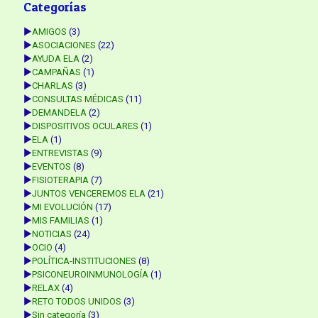
Categorías
►
AMIGOS
(3)
►
ASOCIACIONES
(22)
►
AYUDA ELA
(2)
►
CAMPAÑAS
(1)
►
CHARLAS
(3)
►
CONSULTAS MÉDICAS
(11)
►
DEMANDELA
(2)
►
DISPOSITIVOS OCULARES
(1)
►
ELA
(1)
►
ENTREVISTAS
(9)
►
EVENTOS
(8)
►
FISIOTERAPIA
(7)
►
JUNTOS VENCEREMOS ELA
(21)
►
MI EVOLUCIÓN
(17)
►
MIS FAMILIAS
(1)
►
NOTICIAS
(24)
►
OCIO
(4)
►
POLÍTICA-INSTITUCIONES
(8)
►
PSICONEUROINMUNOLOGÍA
(1)
►
RELAX
(4)
►
RETO TODOS UNIDOS
(3)
►
Sin categoría
(3)