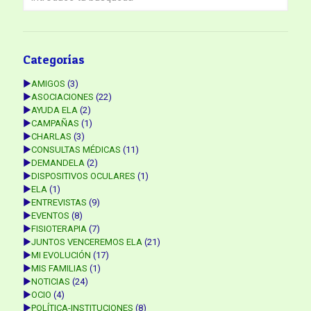
Categorías
►
AMIGOS
(3)
►
ASOCIACIONES
(22)
►
AYUDA ELA
(2)
►
CAMPAÑAS
(1)
►
CHARLAS
(3)
►
CONSULTAS MÉDICAS
(11)
►
DEMANDELA
(2)
►
DISPOSITIVOS OCULARES
(1)
►
ELA
(1)
►
ENTREVISTAS
(9)
►
EVENTOS
(8)
►
FISIOTERAPIA
(7)
►
JUNTOS VENCEREMOS ELA
(21)
►
MI EVOLUCIÓN
(17)
►
MIS FAMILIAS
(1)
►
NOTICIAS
(24)
►
OCIO
(4)
►
POLÍTICA-INSTITUCIONES
(8)