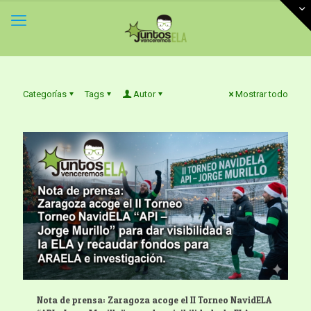
Categorías
Tags
Autor
Mostrar todo
Nota de prensa: Zaragoza acoge el II Torneo NavidELA