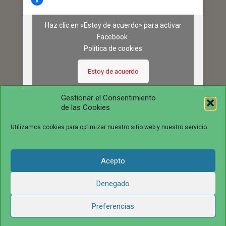
Haz clic en «Estoy de acuerdo» para activar
Facebook
Política de cookies
Estoy de acuerdo
Gestionar el Consentimiento
de las Cookies
Utilizamos cookies para optimizar nuestro sitio web y nuestro servicio.
Acepto
© 2016 juntosvenceremosela.com. All Rights Reserved.
Denegado
Preferencias