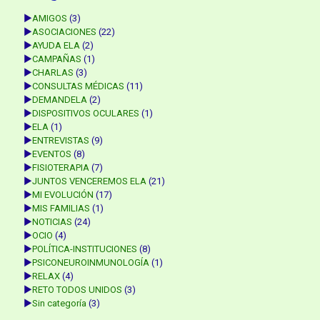
►
AMIGOS
(3)
►
ASOCIACIONES
(22)
►
AYUDA ELA
(2)
►
CAMPAÑAS
(1)
►
CHARLAS
(3)
►
CONSULTAS MÉDICAS
(11)
►
DEMANDELA
(2)
►
DISPOSITIVOS OCULARES
(1)
►
ELA
(1)
►
ENTREVISTAS
(9)
►
EVENTOS
(8)
►
FISIOTERAPIA
(7)
►
JUNTOS VENCEREMOS ELA
(21)
►
MI EVOLUCIÓN
(17)
►
MIS FAMILIAS
(1)
►
NOTICIAS
(24)
►
OCIO
(4)
►
POLÍTICA-INSTITUCIONES
(8)
►
PSICONEUROINMUNOLOGÍA
(1)
►
RELAX
(4)
►
RETO TODOS UNIDOS
(3)
►
Sin categoría
(3)