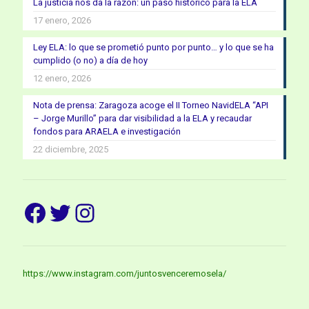
La justicia nos da la razón: un paso histórico para la ELA
17 enero, 2026
Ley ELA: lo que se prometió punto por punto… y lo que se ha
cumplido (o no) a día de hoy
12 enero, 2026
Nota de prensa: Zaragoza acoge el II Torneo NavidELA “API
– Jorge Murillo” para dar visibilidad a la ELA y recaudar
fondos para ARAELA e investigación
22 diciembre, 2025
Facebook
Twitter
Instagram
https://www.instagram.com/juntosvenceremosela/