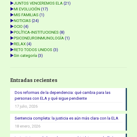
►
JUNTOS VENCEREMOS ELA
(21)
►
MI EVOLUCIÓN
(17)
►
MIS FAMILIAS
(1)
►
NOTICIAS
(24)
►
OCIO
(4)
►
POLÍTICA-INSTITUCIONES
(8)
►
PSICONEUROINMUNOLOGÍA
(1)
►
RELAX
(4)
►
RETO TODOS UNIDOS
(3)
►
Sin categoría
(3)
Entradas recientes
Dos reformas de la dependencia: qué cambia para las
personas con ELA y qué sigue pendiente
17 julio, 2026
Sentencia completa: la justicia es aún más clara con la ELA
18 enero, 2026