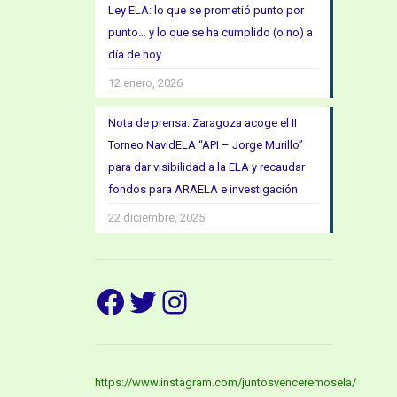
Ley ELA: lo que se prometió punto por
punto… y lo que se ha cumplido (o no) a
día de hoy
12 enero, 2026
Nota de prensa: Zaragoza acoge el II
Torneo NavidELA “API – Jorge Murillo”
para dar visibilidad a la ELA y recaudar
fondos para ARAELA e investigación
22 diciembre, 2025
Facebook
Twitter
Instagram
https://www.instagram.com/juntosvenceremosela/