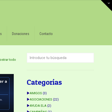
s
Donaciones
Contacto
ostrar todo
Categorías
►
AMIGOS
(3)
►
ASOCIACIONES
(22)
►
AYUDA ELA
(2)
►
CAMPAÑAS
(1)