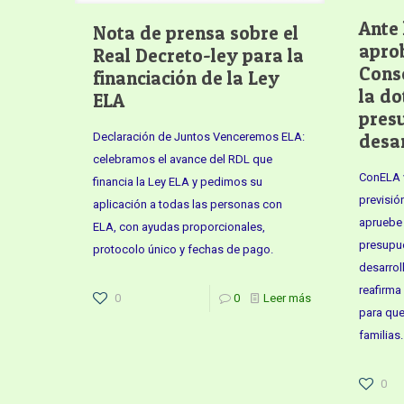
Ante 
Nota de prensa sobre el
aprob
Real Decreto-ley para la
Conse
financiación de la Ley
la do
ELA
pres
Declaración de Juntos Venceremos ELA:
desar
celebramos el avance del RDL que
ConELA v
financia la Ley ELA y pedimos su
previsió
aplicación a todas las personas con
apruebe
ELA, con ayudas proporcionales,
presupue
protocolo único y fechas de pago.
desarrol
reafirma
0
0
Leer más
para que
familias.
0