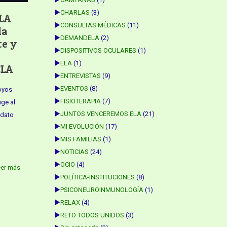
►
CHARLAS
(3)
ELA
►
CONSULTAS MÉDICAS
(11)
la
►
DEMANDELA
(2)
te y
►
DISPOSITIVOS OCULARES
(1)
►
ELA
(1)
ELA
►
ENTREVISTAS
(9)
►
EVENTOS
(8)
oyos
►
FISIOTERAPIA
(7)
ige al
►
JUNTOS VENCEREMOS ELA
(21)
ndato
►
MI EVOLUCIÓN
(17)
►
MIS FAMILIAS
(1)
►
NOTICIAS
(24)
►
OCIO
(4)
eer más
►
POLÍTICA-INSTITUCIONES
(8)
►
PSICONEUROINMUNOLOGÍA
(1)
►
RELAX
(4)
►
RETO TODOS UNIDOS
(3)