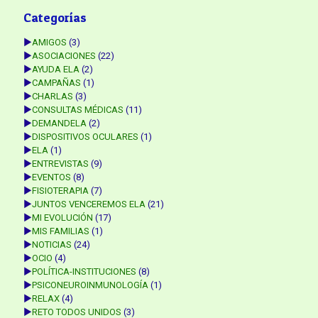
Categorías
►
AMIGOS
(3)
►
ASOCIACIONES
(22)
►
AYUDA ELA
(2)
►
CAMPAÑAS
(1)
►
CHARLAS
(3)
►
CONSULTAS MÉDICAS
(11)
►
DEMANDELA
(2)
►
DISPOSITIVOS OCULARES
(1)
►
ELA
(1)
►
ENTREVISTAS
(9)
►
EVENTOS
(8)
►
FISIOTERAPIA
(7)
►
JUNTOS VENCEREMOS ELA
(21)
►
MI EVOLUCIÓN
(17)
►
MIS FAMILIAS
(1)
►
NOTICIAS
(24)
►
OCIO
(4)
►
POLÍTICA-INSTITUCIONES
(8)
►
PSICONEUROINMUNOLOGÍA
(1)
►
RELAX
(4)
►
RETO TODOS UNIDOS
(3)