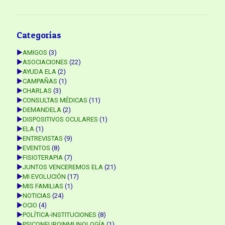
Categorías
►
AMIGOS
(3)
►
ASOCIACIONES
(22)
►
AYUDA ELA
(2)
►
CAMPAÑAS
(1)
►
CHARLAS
(3)
►
CONSULTAS MÉDICAS
(11)
►
DEMANDELA
(2)
►
DISPOSITIVOS OCULARES
(1)
►
ELA
(1)
►
ENTREVISTAS
(9)
►
EVENTOS
(8)
►
FISIOTERAPIA
(7)
►
JUNTOS VENCEREMOS ELA
(21)
►
MI EVOLUCIÓN
(17)
►
MIS FAMILIAS
(1)
►
NOTICIAS
(24)
►
OCIO
(4)
►
POLÍTICA-INSTITUCIONES
(8)
►
PSICONEUROINMUNOLOGÍA
(1)